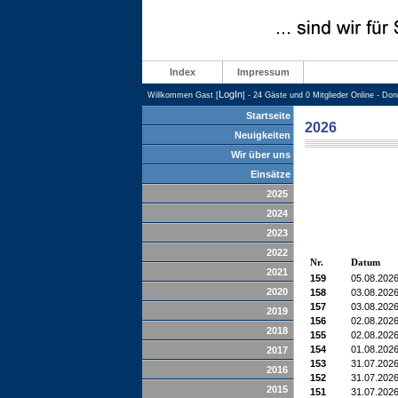
Index
Impressum
LogIn
Willkommen Gast [
] - 24 Gäste und 0 Mitglieder Online - Do
Startseite
2026
Neuigkeiten
Wir über uns
Einsätze
2025
2024
2023
2022
Nr.
Datum
2021
159
05.08.202
2020
158
03.08.202
157
03.08.202
2019
156
02.08.202
2018
155
02.08.202
154
01.08.202
2017
153
31.07.202
2016
152
31.07.202
2015
151
31.07.202