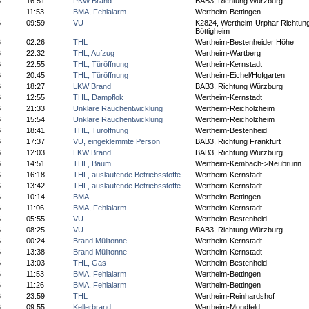
6
16:51
PKW Brand
BAB3, Richtung Würzburg
11:53
BMA, Fehlalarm
Wertheim-Bettingen
6
09:59
VU
K2824, Wertheim-Urphar Richtun
Böttigheim
6
02:26
THL
Wertheim-Bestenheider Höhe
6
22:32
THL, Aufzug
Wertheim-Wartberg
6
22:55
THL, Türöffnung
Wertheim-Kernstadt
6
20:45
THL, Türöffnung
Wertheim-Eichel/Hofgarten
6
18:27
LKW Brand
BAB3, Richtung Würzburg
6
12:55
THL, Dampflok
Wertheim-Kernstadt
6
21:33
Unklare Rauchentwicklung
Wertheim-Reicholzheim
6
15:54
Unklare Rauchentwicklung
Wertheim-Reicholzheim
6
18:41
THL, Türöffnung
Wertheim-Bestenheid
6
17:37
VU, eingeklemmte Person
BAB3, Richtung Frankfurt
6
12:03
LKW Brand
BAB3, Richtung Würzburg
6
14:51
THL, Baum
Wertheim-Kembach->Neubrunn
6
16:18
THL, auslaufende Betriebsstoffe
Wertheim-Kernstadt
6
13:42
THL, auslaufende Betriebsstoffe
Wertheim-Kernstadt
6
10:14
BMA
Wertheim-Bettingen
6
11:06
BMA, Fehlalarm
Wertheim-Kernstadt
6
05:55
VU
Wertheim-Bestenheid
6
08:25
VU
BAB3, Richtung Würzburg
6
00:24
Brand Mülltonne
Wertheim-Kernstadt
6
13:38
Brand Mülltonne
Wertheim-Kernstadt
6
13:03
THL, Gas
Wertheim-Bestenheid
6
11:53
BMA, Fehlalarm
Wertheim-Bettingen
6
11:26
BMA, Fehlalarm
Wertheim-Bettingen
6
23:59
THL
Wertheim-Reinhardshof
6
09:55
Kellerbrand
Wertheim-Mondfeld