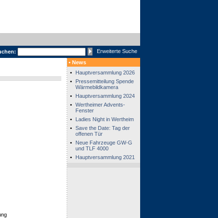
Erweiterte Suche
uchen:
• News
•
Hauptversammlung 2026
•
Pressemitteilung Spende
Wärmebildkamera
•
Hauptversammlung 2024
•
Wertheimer Advents-
Fenster
•
Ladies Night in Wertheim
•
Save the Date: Tag der
offenen Tür
•
Neue Fahrzeuge GW-G
und TLF 4000
•
Hauptversammlung 2021
ung