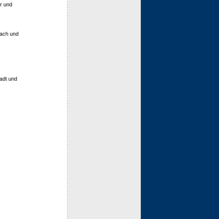
r und
ach und
adt und