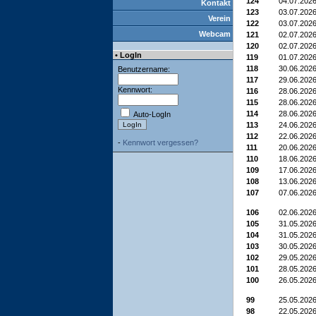
124
04.07.202
Kontakt
123
03.07.202
Verein
122
03.07.202
Webcam
121
02.07.202
120
02.07.202
• LogIn
119
01.07.202
118
30.06.202
Benutzername:
117
29.06.202
Kennwort:
116
28.06.202
115
28.06.202
114
28.06.202
Auto-LogIn
113
24.06.202
112
22.06.202
-
Kennwort vergessen?
111
20.06.202
110
18.06.202
109
17.06.202
108
13.06.202
107
07.06.202
106
02.06.202
105
31.05.202
104
31.05.202
103
30.05.202
102
29.05.202
101
28.05.202
100
26.05.202
99
25.05.202
98
22.05.202