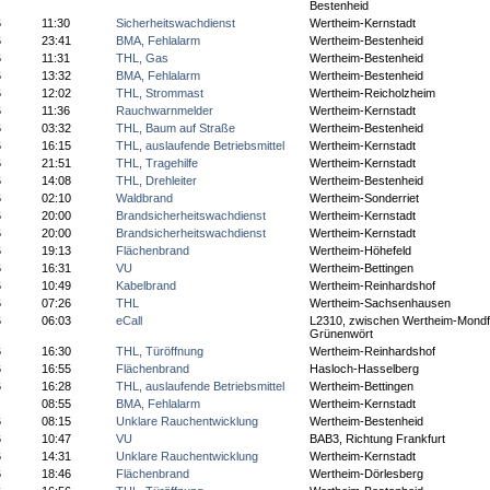
Bestenheid
6
11:30
Sicherheitswachdienst
Wertheim-Kernstadt
6
23:41
BMA, Fehlalarm
Wertheim-Bestenheid
6
11:31
THL, Gas
Wertheim-Bestenheid
6
13:32
BMA, Fehlalarm
Wertheim-Bestenheid
6
12:02
THL, Strommast
Wertheim-Reicholzheim
6
11:36
Rauchwarnmelder
Wertheim-Kernstadt
6
03:32
THL, Baum auf Straße
Wertheim-Bestenheid
6
16:15
THL, auslaufende Betriebsmittel
Wertheim-Kernstadt
6
21:51
THL, Tragehilfe
Wertheim-Kernstadt
6
14:08
THL, Drehleiter
Wertheim-Bestenheid
6
02:10
Waldbrand
Wertheim-Sonderriet
6
20:00
Brandsicherheitswachdienst
Wertheim-Kernstadt
6
20:00
Brandsicherheitswachdienst
Wertheim-Kernstadt
6
19:13
Flächenbrand
Wertheim-Höhefeld
6
16:31
VU
Wertheim-Bettingen
6
10:49
Kabelbrand
Wertheim-Reinhardshof
6
07:26
THL
Wertheim-Sachsenhausen
6
06:03
eCall
L2310, zwischen Wertheim-Mondf
Grünenwört
6
16:30
THL, Türöffnung
Wertheim-Reinhardshof
6
16:55
Flächenbrand
Hasloch-Hasselberg
6
16:28
THL, auslaufende Betriebsmittel
Wertheim-Bettingen
08:55
BMA, Fehlalarm
Wertheim-Kernstadt
6
08:15
Unklare Rauchentwicklung
Wertheim-Bestenheid
6
10:47
VU
BAB3, Richtung Frankfurt
6
14:31
Unklare Rauchentwicklung
Wertheim-Kernstadt
6
18:46
Flächenbrand
Wertheim-Dörlesberg