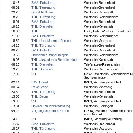
6
10:45
BMA, Fehlalarm
Wertheim-Bestenheid
6
08:31
THL, Tierrettung
Wertheim-Bestenheid
6
23:26
Brand Mülltonne
Wertheim-Kernstadt
6
18:25
THL, Türöffnung
Wertheim-Reicholzheim
6
18:01
BMA, Fehlalarm
Wertheim-Bestenheid
6
19:23
THL, Drehleiter
Wertheim-Kernstadt
6
16:33
THL
L508, Höhe Wertheim-Sonderriet
21:00
BMA, Fehlalarm
Wertheim-Reinhardshof
6
18:52
THL, eingeklemmte Person
Wertheim-Wartberg
6
14:15
THL, Türöffnung
Wertheim-Bestenheid
6
08:20
BMA, Fehlalarm
Wertheim-Bestenheid
6
13:55
Drohender Brandübergriff
Wertheim-Reicholzheim
6
19:05
THL, auslaufende Betriebsmittel
Wertheim-Kernstadt
6
08:15
THL, Drehleiter
Triefenstein-Rettersheim
6
19:29
THL, Drehleiter
Wertheim-Sachsenhausen
6
17:02
VU
K2879, Wertheim-Reicholzheim R
Sachsenhausen
6
02:14
LKW Brand
BAB3, Richtung Frankfurt
6
00:54
PKW Brand
Wertheim-Wartberg
6
23:30
THL, Türöffnung
Wertheim-Bestenheid
6
13:00
THL, Baum
Wertheim-Kernstadt
6
13:36
VU
BAB3, Richtung Frankfurt
6
13:31
Unklare Rauchentwicklung
Wertheim-Dertingen
6
04:22
VU, eingeklemmte Person
L2310, zwischen Wertheim-Grüne
und Mondfeld
6
14:11
VU
BAB3, Richtung Würzburg
6
11:35
BMA, Fehlalarm
Wertheim-Bestenheid
6
18:27
THL, Türöffnung
Wertheim-Wartberg