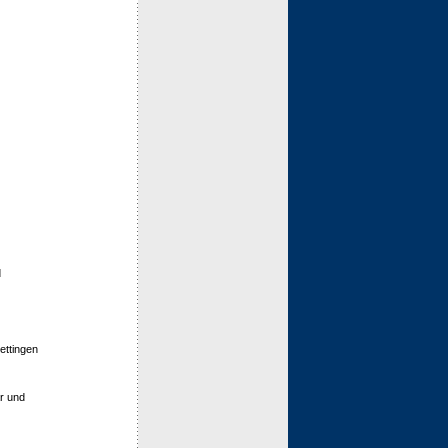
d
ettingen
r und