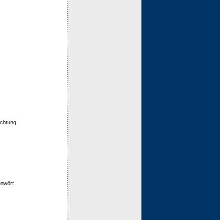
ichtung
nwört