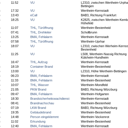
6
11:52
VU
L2310, zwischen Wertheim-Urpha
Bettingen
6
17:32
VU
Wertheim-Kernstadt
6
13:43
eCall
BAB3, Richtung Frankfurt
6
18:25
VU
K2825, zwischen Wertheim-Kemb
Höhefeld
6
11:07
THL, Türöffnung
Wertheim-Bestenheid
6
07:41
THL, Drehleiter
Schollbrunn
6
13:25
BMA, Fehlalarm
Wertheim-Kernstadt
6
07:58
THL, Türöffnung
Wertheim-Uprhar
6
18:07
VU
L2310, zwischen Werheim-Kernst
Bestenheid
6
11:25
VU
L508, Wertheim-Nassig Richtung
Külsheim-Hundheim
16:47
THL, Aufzug
Wertheim-Kernstadt
6
18:19
Container Brand
Wertheim-Bestenheid
6
13:00
VU
L2310, Höhe Wertheim-Bettingen
6
06:23
BMA, Fehlalarm
Wertheim-Kernstadt
6
11:33
BMA, Fehlalarm
Wertheim-Bestenheid
6
10:07
THL, Wasser
Wertheim-Mondfeld
6
21:05
PKW Brand
BAB3, Richtung Würzburg
6
09:47
BMA, Fehlalarm
Wertheim-Hofgarten
6
18:30
Brandsicherheitswachdienst
Wertheim-Kernstadt
6
08:41
Brandnachschau
Wertheim-Bestenheid
6
07:19
LKW Brand
BAB3, Richtung Würzburg
6
19:35
Gebäudebrand
Wertheim-Bestenheid
6
14:48
Person eingeklemmt
Wertheim-Vockenrot
6
11:02
Erkundung
Wertheim-Bestenheid
6
12:40
BMA, Fehlalarm
Wertheim-Kernstadt