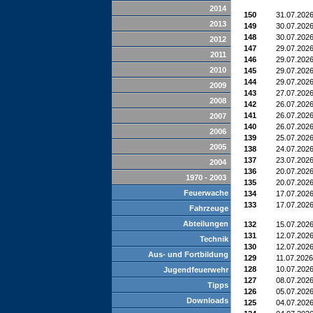
2014
150
31.07.202
2013
149
30.07.202
148
30.07.202
2012
147
29.07.202
2011
146
29.07.202
2010
145
29.07.202
144
29.07.202
2009
143
27.07.202
2008
142
26.07.202
141
26.07.202
2007
140
26.07.202
2006
139
25.07.202
2005
138
24.07.202
137
23.07.202
2004
136
20.07.202
1970 - 2003
135
20.07.202
Feuerwache
134
17.07.202
133
17.07.202
Fahrzeuge
Abteilungen
132
15.07.202
131
12.07.202
Technik
130
12.07.202
Aus- und Fortbildung
129
11.07.2026
128
10.07.202
Jugendfeuerwehr
127
08.07.202
Tipps
126
05.07.202
Downloads
125
04.07.202