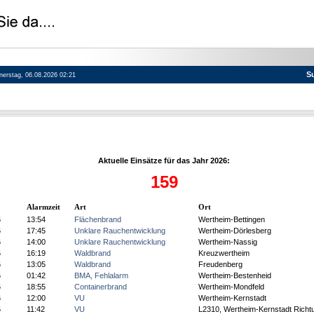
S
nnerstag, 06.08.2026 02:21
Aktuelle Einsätze für das Jahr 2026:
159
Alarmzeit
Art
Ort
6
13:54
Flächenbrand
Wertheim-Bettingen
6
17:45
Unklare Rauchentwicklung
Wertheim-Dörlesberg
6
14:00
Unklare Rauchentwicklung
Wertheim-Nassig
6
16:19
Waldbrand
Kreuzwertheim
6
13:05
Waldbrand
Freudenberg
6
01:42
BMA, Fehlalarm
Wertheim-Bestenheid
6
18:55
Containerbrand
Wertheim-Mondfeld
6
12:00
VU
Wertheim-Kernstadt
6
11:42
VU
L2310, Wertheim-Kernstadt Richt