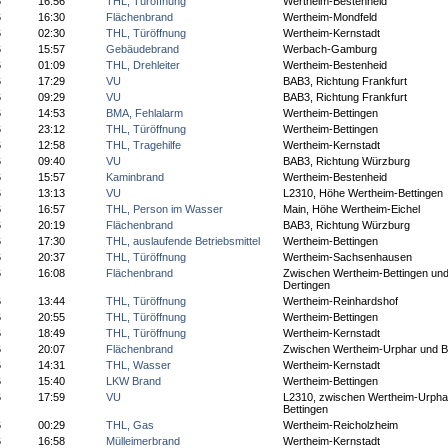
6
16:56
THL, Türöffnung
Wertheim-Bestenheid
6
16:30
Flächenbrand
Wertheim-Mondfeld
6
02:30
THL, Türöffnung
Wertheim-Kernstadt
6
15:57
Gebäudebrand
Werbach-Gamburg
6
01:09
THL, Drehleiter
Wertheim-Bestenheid
6
17:29
VU
BAB3, Richtung Frankfurt
6
09:29
VU
BAB3, Richtung Frankfurt
6
14:53
BMA, Fehlalarm
Wertheim-Bettingen
6
23:12
THL, Türöffnung
Wertheim-Bettingen
6
12:58
THL, Tragehilfe
Wertheim-Kernstadt
6
09:40
VU
BAB3, Richtung Würzburg
6
15:57
Kaminbrand
Wertheim-Bestenheid
6
13:13
VU
L2310, Höhe Wertheim-Bettingen
6
16:57
THL, Person im Wasser
Main, Höhe Wertheim-Eichel
6
20:19
Flächenbrand
BAB3, Richtung Würzburg
6
17:30
THL, auslaufende Betriebsmittel
Wertheim-Bettingen
6
20:37
THL, Türöffnung
Wertheim-Sachsenhausen
6
16:08
Flächenbrand
Zwischen Wertheim-Bettingen un
Dertingen
6
13:44
THL, Türöffnung
Wertheim-Reinhardshof
6
20:55
THL, Türöffnung
Wertheim-Bettingen
6
18:49
THL, Türöffnung
Wertheim-Kernstadt
6
20:07
Flächenbrand
Zwischen Wertheim-Urphar und B
6
14:31
THL, Wasser
Wertheim-Kernstadt
6
15:40
LKW Brand
Wertheim-Bettingen
6
17:59
VU
L2310, zwischen Wertheim-Urpha
Bettingen
6
00:29
THL, Gas
Wertheim-Reicholzheim
6
16:58
Mülleimerbrand
Wertheim-Kernstadt