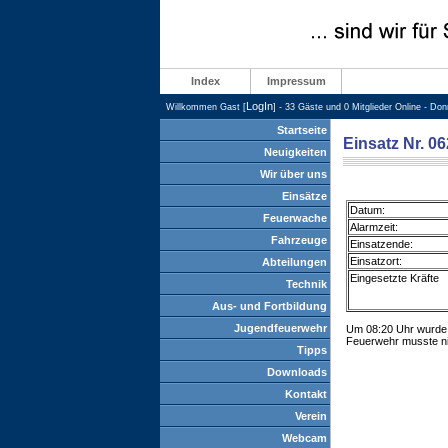
Index
Impressum
LogIn
Willkommen Gast [
] - 33 Gäste und 0 Mitglieder Online - Do
Startseite
Einsatz Nr. 0
Neuigkeiten
Wir über uns
Einsätze
Datum:
Feuerwache
Alarmzeit:
Fahrzeuge
Einsatzende:
Einsatzort:
Abteilungen
Eingesetzte Kräfte
Technik
Aus- und Fortbildung
Jugendfeuerwehr
Um 08:20 Uhr wurde d
Feuerwehr musste nic
Tipps
Downloads
Kontakt
Verein
Webcam