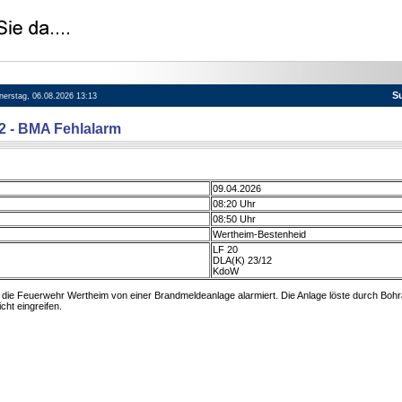
S
nnerstag, 06.08.2026 13:13
62 - BMA Fehlalarm
09.04.2026
08:20 Uhr
08:50 Uhr
Wertheim-Bestenheid
LF 20
DLA(K) 23/12
KdoW
ie Feuerwehr Wertheim von einer Brandmeldeanlage alarmiert. Die Anlage löste durch Bohra
ht eingreifen.