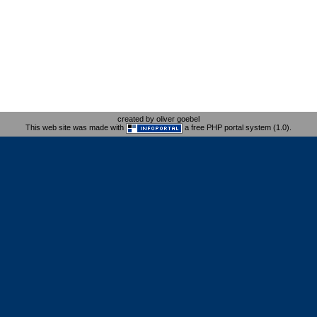
created by oliver goebel
This web site was made with
a free PHP portal system (1.0).