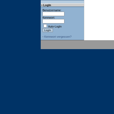
• LogIn
Benutzername:
Kennwort:
Auto-LogIn
-
Kennwort vergessen?