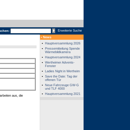
Erweiterte Suche
uchen:
• News
•
Hauptversammlung 2026
•
Pressemitteilung Spende
Wärmebildkamera
•
Hauptversammlung 2024
•
Wertheimer Advents-
Fenster
•
Ladies Night in Wertheim
•
Save the Date: Tag der
offenen Tür
•
Neue Fahrzeuge GW-G
und TLF 4000
•
Hauptversammlung 2021
rbeiten aus, die