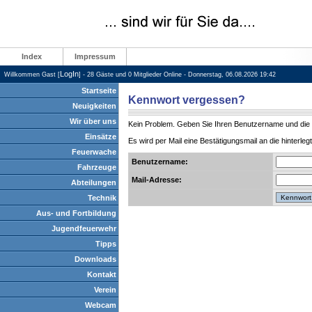
Index
Impressum
LogIn
Willkommen Gast [
] - 28 Gäste und 0 Mitglieder Online - Donnerstag, 06.08.2026 19:42
Startseite
Kennwort vergessen?
Neuigkeiten
Wir über uns
Kein Problem. Geben Sie Ihren Benutzername und die 
Einsätze
Es wird per Mail eine Bestätigungsmail an die hinterle
Feuerwache
Benutzername:
Fahrzeuge
Mail-Adresse:
Abteilungen
Technik
Aus- und Fortbildung
Jugendfeuerwehr
Tipps
Downloads
Kontakt
Verein
Webcam