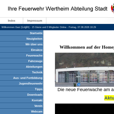
Index
Impressum
LogIn
Willkommen Gast [
] - 15 Gäste und 0 Mitglieder Online - Freitag, 07.08.2026 16:29
Startseite
Neuigkeiten
Wir über uns
Willkommen auf der Homep
Einsätze
Feuerwache
Fahrzeuge
Abteilungen
Technik
Aus- und Fortbildung
Jugendfeuerwehr
Die neue Feuerwache am alte
Tipps
Downloads
Aktu
Kontakt
Verein
Webcam