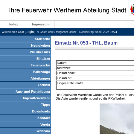
Index
Impressum
LogIn
Willkommen Gast [
] - 9 Gäste und 0 Mitglieder Online - Donnerstag, 06.08.2026 15:24
Startseite
Einsatz Nr. 053 - THL, Baum
Neuigkeiten
Wir über uns
Einsätze
Datum:
Feuerwache
Alarmzeit:
Fahrzeuge
Einsatzende:
Einsatzort:
Abteilungen
Eingesetzte Kräfte
Technik
Aus- und Fortbildung
Die Feuerwehr Wertheim wurde von der Polizei zu eine
Jugendfeuerwehr
Die Äste wurden entfernt und so die PKW befreit.
Tipps
Downloads
Kontakt
Verein
Webcam