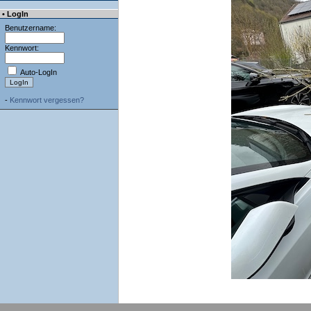
• LogIn
Benutzername:
Kennwort:
Auto-LogIn
-
Kennwort vergessen?