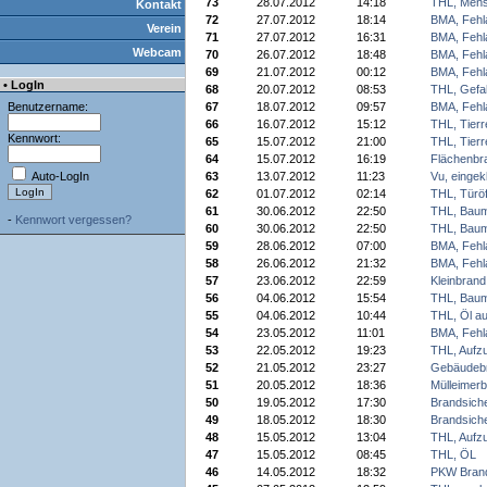
73
28.07.2012
14:18
THL, Mens
Kontakt
72
27.07.2012
18:14
BMA, Fehl
Verein
71
27.07.2012
16:31
BMA, Fehl
Webcam
70
26.07.2012
18:48
BMA, Fehl
69
21.07.2012
00:12
BMA, Fehl
• LogIn
68
20.07.2012
08:53
THL, Gefa
Benutzername:
67
18.07.2012
09:57
BMA, Fehl
66
16.07.2012
15:12
THL, Tierr
Kennwort:
65
15.07.2012
21:00
THL, Tierr
64
15.07.2012
16:19
Flächenbr
Auto-LogIn
63
13.07.2012
11:23
Vu, einge
62
01.07.2012
02:14
THL, Türö
61
30.06.2012
22:50
THL, Baum
-
Kennwort vergessen?
60
30.06.2012
22:50
THL, Baum
59
28.06.2012
07:00
BMA, Fehl
58
26.06.2012
21:32
BMA, Fehl
57
23.06.2012
22:59
Kleinbrand
56
04.06.2012
15:54
THL, Baum
55
04.06.2012
10:44
THL, Öl au
54
23.05.2012
11:01
BMA, Fehl
53
22.05.2012
19:23
THL, Aufz
52
21.05.2012
23:27
Gebäudeb
51
20.05.2012
18:36
Mülleimer
50
19.05.2012
17:30
Brandsich
49
18.05.2012
18:30
Brandsich
48
15.05.2012
13:04
THL, Aufz
47
15.05.2012
08:45
THL, ÖL
46
14.05.2012
18:32
PKW Bran