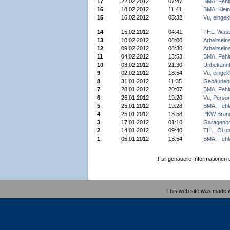
17
22.02.2012
07:47
BMA, Fehl
16
18.02.2012
11:41
BMA, Klei
15
16.02.2012
05:32
Vu, einge
14
15.02.2012
04:41
THL, Was
13
10.02.2012
08:00
Arbeitsein
12
09.02.2012
08:30
Arbeitsein
11
04.02.2012
13:53
BMA, Fehl
10
03.02.2012
21:30
Unbekannt
9
02.02.2012
18:54
Vu, einge
8
31.01.2012
11:35
Gebäudeb
7
28.01.2012
20:07
BMA, Fehl
6
26.01.2012
19:20
Vu, Perso
5
25.01.2012
19:28
BMA, Fehl
4
25.01.2012
13:58
PKW Bran
3
17.01.2012
01:10
Garagenb
2
14.01.2012
09:40
THL, Öl u
1
05.01.2012
13:54
BMA, Fehl
Für genauere Informationen un
This web site was made 