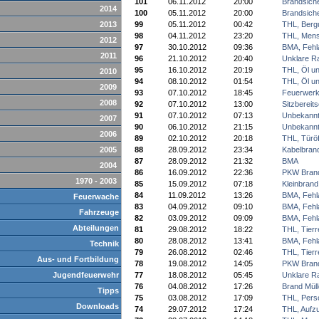
101
06.11.2012
20:00
Brandsich
2014
100
05.11.2012
20:00
Brandsich
2013
99
05.11.2012
00:42
THL, Berg
98
04.11.2012
23:20
THL, Mens
2012
97
30.10.2012
09:36
BMA, Fehl
2011
96
21.10.2012
20:40
Unklare R
95
16.10.2012
20:19
THL, Öl u
2010
94
08.10.2012
01:54
THL, Öl u
2009
93
07.10.2012
18:45
Feuerwer
2008
92
07.10.2012
13:00
Sitzbereits
91
07.10.2012
07:13
Unbekannt
2007
90
06.10.2012
21:15
Unbekannt
2006
89
02.10.2012
20:18
THL, Türö
2005
88
28.09.2012
23:34
Kabelbran
87
28.09.2012
21:32
BMA
2004
86
16.09.2012
22:36
PKW Bran
1970 - 2003
85
15.09.2012
07:18
Kleinbrand
84
11.09.2012
13:26
BMA, Fehl
Feuerwache
83
04.09.2012
09:10
BMA, Fehl
Fahrzeuge
82
03.09.2012
09:09
BMA, Fehl
Abteilungen
81
29.08.2012
18:22
THL, Tierr
80
28.08.2012
13:41
BMA, Fehl
Technik
79
26.08.2012
02:46
THL, Tierr
Aus- und Fortbildung
78
19.08.2012
14:05
PKW Bran
Jugendfeuerwehr
77
18.08.2012
05:45
Unklare R
76
04.08.2012
17:26
Brand Müll
Tipps
75
03.08.2012
17:09
THL, Pers
Downloads
74
29.07.2012
17:24
THL, Aufz