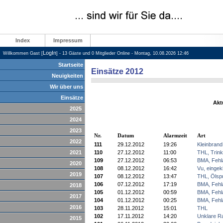
Index
Impressum
LogIn
Willkommen Gast [
] - 13 Gäste und 0 Mitglieder Online - Montag, 10.08.2026 12:46
Startseite
Einsätze 2012
Neuigkeiten
Wir über uns
Einsätze
Akt
2025
2024
2023
Nr.
Datum
Alarmzeit
Art
2022
111
29.12.2012
19:26
Kleinbrand
2021
110
27.12.2012
11:00
THL, Trin
109
27.12.2012
06:53
BMA, Fehl
2020
108
08.12.2012
16:42
Vu, einge
2019
107
08.12.2012
13:47
THL, Ölsp
106
07.12.2012
17:19
BMA, Fehl
2018
105
01.12.2012
00:59
BMA, Fehl
2017
104
01.12.2012
00:25
BMA, Fehl
2016
103
28.11.2012
15:01
THL
102
17.11.2012
14:20
Unklare R
2015