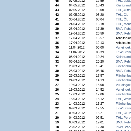
45
07.05.2012
12:59
THL, ausla
44
04.05.2012
18:43
Kleinbrand
43
02.05.2012
19:08
THL, Aufz
42
01.05.2012
06:20
THL, ÖL
41
30.04.2012
08:04
THL, ÖL
40
24.04.2012
18:18
THL, Mens
39
23.04.2012
17:39
BMA, Fehl
38
19.04.2012
23:59
BMA, Fehl
37
17.04.2012
18:57
Arbeitsein
36
17.04.2012
12:13
Arbeitsein
35
11.04.2012
06:00
Vu, einge
34
11.04.2012
03:39
LKW Bran
33
08.04.2012
10:24
Kleinbrand
32
05.04.2012
20:20
BMA, Fehl
31
28.03.2012
16:41
Flächenbr
30
28.03.2012
06:46
BMA, Fehl
29
25.03.2012
17:57
Flächenbr
28
24.03.2012
14:13
Flächenbr
27
19.03.2012
16:08
Vu, einge
26
19.03.2012
14:52
Vu, einge
25
17.03.2012
17:06
Flächenbr
24
15.03.2012
13:12
THL, Was
23
14.03.2012
15:27
Flächenbr
22
09.03.2012
17:55
LKW Bran
21
09.03.2012
16:21
THL, Öl u
20
04.03.2012
02:51
THL, Pers
19
03.03.2012
19:01
BMA, Fehl
18
23.02.2012
12:30
PKW Bran