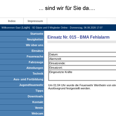
Index
Impressum
LogIn
Willkommen Gast [
] - 92 Gäste und 0 Mitglieder Online - Donnerstag, 06.08.2026 17:07
Startseite
Einsatz Nr. 015 - BMA Fehlalarm
Neuigkeiten
Wir über uns
Einsätze
Datum:
Feuerwache
Alarmzeit:
Fahrzeuge
Einsatzende:
Einsatzort:
Abteilungen
Eingesetzte Kräfte
Technik
Aus- und Fortbildung
Jugendfeuerwehr
Um 01:04 Uhr wurde die Feuerwehr Wertheim von einer
Auslösegrund festgestellt werden.
Tipps
Downloads
Kontakt
Verein
Webcam