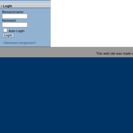
• LogIn
Benutzername:
Kennwort:
Auto-LogIn
-
Kennwort vergessen?
This web site was made 