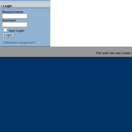
• LogIn
Benutzername:
Kennwort:
Auto-LogIn
-
Kennwort vergessen?
This web site was made 