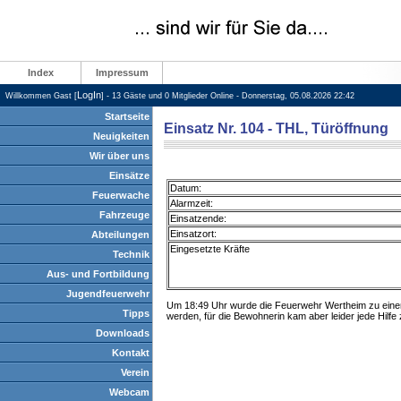
Index
Impressum
LogIn
Willkommen Gast [
] - 13 Gäste und 0 Mitglieder Online - Donnerstag, 05.08.2026 22:42
Startseite
Einsatz Nr. 104 - THL, Türöffnung
Neuigkeiten
Wir über uns
Einsätze
Datum:
Feuerwache
Alarmzeit:
Fahrzeuge
Einsatzende:
Einsatzort:
Abteilungen
Eingesetzte Kräfte
Technik
Aus- und Fortbildung
Jugendfeuerwehr
Um 18:49 Uhr wurde die Feuerwehr Wertheim zu einer d
Tipps
werden, für die Bewohnerin kam aber leider jede Hilfe 
Downloads
Kontakt
Verein
Webcam