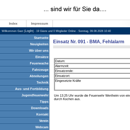
Index
Impressum
LogIn
Willkommen Gast [
] - 19 Gäste und 0 Mitglieder Online - Sonntag, 09.08.2026 10:40
Startseite
Einsatz Nr. 091 - BMA, Fehlalarm
Neuigkeiten
Wir über uns
Einsätze
Datum:
Feuerwache
Alarmzeit:
Fahrzeuge
Einsatzende:
Einsatzort:
Abteilungen
Eingesetzte Kräfte
Technik
Aus- und Fortbildung
Jugendfeuerwehr
Um 13:25 Uhr wurde die Feuerwehr Wertheim von einer B
durch Kochen aus.
Tipps
Downloads
Kontakt
Verein
Webcam