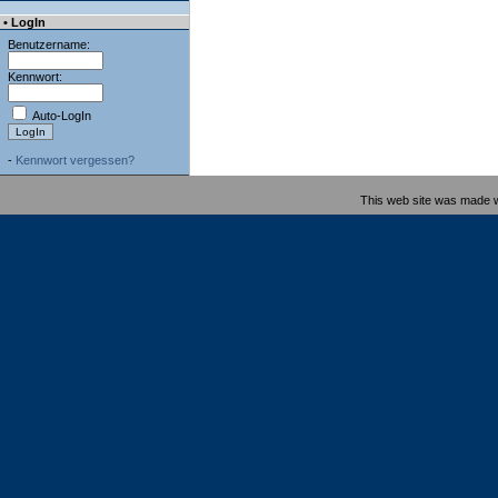
• LogIn
Benutzername:
Kennwort:
Auto-LogIn
-
Kennwort vergessen?
This web site was made 