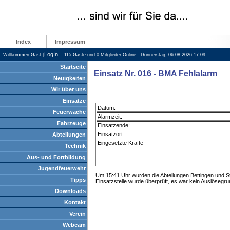
Index
Impressum
LogIn
Willkommen Gast [
] - 115 Gäste und 0 Mitglieder Online - Donnerstag, 06.08.2026 17:09
Startseite
Einsatz Nr. 016 - BMA Fehlalarm
Neuigkeiten
Wir über uns
Einsätze
Datum:
Feuerwache
Alarmzeit:
Fahrzeuge
Einsatzende:
Einsatzort:
Abteilungen
Eingesetzte Kräfte
Technik
Aus- und Fortbildung
Jugendfeuerwehr
Um 15:41 Uhr wurden die Abteilungen Bettingen und S
Tipps
Einsatzstelle wurde überprüft, es war kein Auslösegr
Downloads
Kontakt
Verein
Webcam