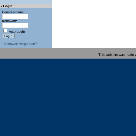
• LogIn
Benutzername:
Kennwort:
Auto-LogIn
-
Kennwort vergessen?
This web site was made 