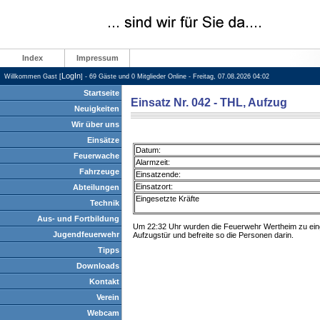
Index
Impressum
LogIn
Willkommen Gast [
] - 69 Gäste und 0 Mitglieder Online - Freitag, 07.08.2026 04:02
Startseite
Einsatz Nr. 042 - THL, Aufzug
Neuigkeiten
Wir über uns
Einsätze
Datum:
Feuerwache
Alarmzeit:
Fahrzeuge
Einsatzende:
Einsatzort:
Abteilungen
Eingesetzte Kräfte
Technik
Aus- und Fortbildung
Um 22:32 Uhr wurden die Feuerwehr Wertheim zu eing
Jugendfeuerwehr
Aufzugstür und befreite so die Personen darin.
Tipps
Downloads
Kontakt
Verein
Webcam