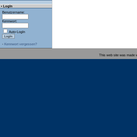
• LogIn
Benutzername:
Kennwort:
Auto-LogIn
-
Kennwort vergessen?
This web site was made 