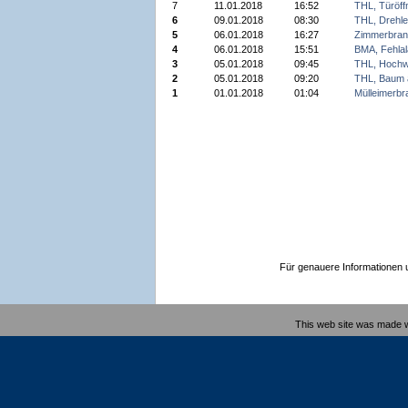
7
11.01.2018
16:52
THL, Türöff
6
09.01.2018
08:30
THL, Drehlei
5
06.01.2018
16:27
Zimmerbran
4
06.01.2018
15:51
BMA, Fehla
3
05.01.2018
09:45
THL, Hochw
2
05.01.2018
09:20
THL, Baum 
1
01.01.2018
01:04
Mülleimerbr
Für genauere Informationen un
This web site was made 