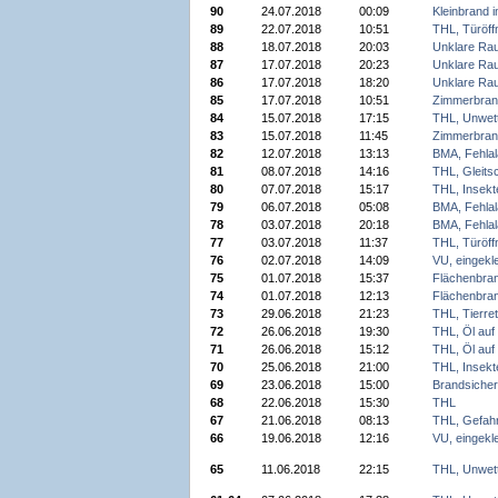
90
24.07.2018
00:09
Kleinbrand i
89
22.07.2018
10:51
THL, Türöff
88
18.07.2018
20:03
Unklare Ra
87
17.07.2018
20:23
Unklare Ra
86
17.07.2018
18:20
Unklare Ra
85
17.07.2018
10:51
Zimmerbran
84
15.07.2018
17:15
THL, Unwet
83
15.07.2018
11:45
Zimmerbran
82
12.07.2018
13:13
BMA, Fehla
81
08.07.2018
14:16
THL, Gleitsc
80
07.07.2018
15:17
THL, Insekt
79
06.07.2018
05:08
BMA, Fehla
78
03.07.2018
20:18
BMA, Fehla
77
03.07.2018
11:37
THL, Türöff
76
02.07.2018
14:09
VU, eingek
75
01.07.2018
15:37
Flächenbra
74
01.07.2018
12:13
Flächenbra
73
29.06.2018
21:23
THL, Tierre
72
26.06.2018
19:30
THL, Öl au
71
26.06.2018
15:12
THL, Öl au
70
25.06.2018
21:00
THL, Insekt
69
23.06.2018
15:00
Brandsicher
68
22.06.2018
15:30
THL
67
21.06.2018
08:13
THL, Gefah
66
19.06.2018
12:16
VU, eingek
65
11.06.2018
22:15
THL, Unwet