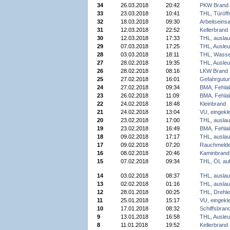
34
26.03.2018
20:42
PKW Brand
33
23.03.2018
10:41
THL, Türöff
32
18.03.2018
09:30
Arbeitseinsa
31
12.03.2018
22:52
Kellerbrand
30
12.03.2018
17:33
THL, auslau
29
07.03.2018
17:25
THL, Ausleu
28
03.03.2018
18:11
THL, Wasse
27
28.02.2018
19:35
THL, Ausleu
26
28.02.2018
08:16
LKW Brand
25
27.02.2018
16:01
Gefahrgutunf
24
27.02.2018
09:34
BMA, Fehla
23
26.02.2018
11:09
BMA, Fehla
22
24.02.2018
18:48
Kleinbrand
21
24.02.2018
13:04
VU, eingek
20
23.02.2018
17:00
THL, auslau
19
23.02.2018
16:49
BMA, Fehla
18
09.02.2018
17:17
THL, auslau
17
09.02.2018
07:20
Rauchmelde
16
08.02.2018
20:46
Kaminbrand
15
07.02.2018
09:34
THL, ÖL au
14
03.02.2018
08:37
THL, auslau
13
02.02.2018
01:16
THL, auslau
12
28.01.2018
00:25
THL, Drehlei
11
25.01.2018
15:17
VU, eingek
10
17.01.2018
08:32
Schiffsbran
9
13.01.2018
16:58
THL, Ausleu
8
11.01.2018
19:52
Kellerbrand