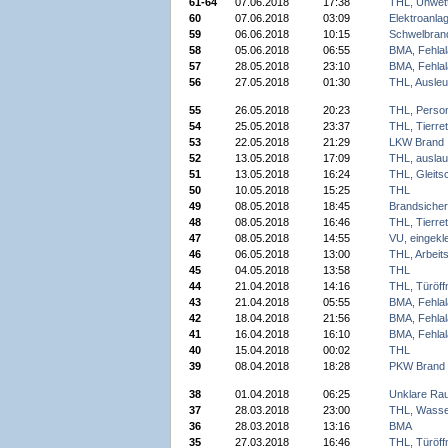
61-64
07.06.2018
17:38
THL, Unwet
60
07.06.2018
03:09
Elektroanla
59
06.06.2018
10:15
Schwelbran
58
05.06.2018
06:55
BMA, Fehla
57
28.05.2018
23:10
BMA, Fehla
56
27.05.2018
01:30
THL, Ausleu
55
26.05.2018
20:23
THL, Person
54
25.05.2018
23:37
THL, Tierre
53
22.05.2018
21:29
LKW Brand
52
13.05.2018
17:09
THL, auslau
51
13.05.2018
16:24
THL, Gleitsc
50
10.05.2018
15:25
THL
49
08.05.2018
18:45
Brandsicher
48
08.05.2018
16:46
THL, Tierre
47
08.05.2018
14:55
VU, eingek
46
06.05.2018
13:00
THL, Arbeit
45
04.05.2018
13:58
THL
44
21.04.2018
14:16
THL, Türöff
43
21.04.2018
05:55
BMA, Fehla
42
18.04.2018
21:56
BMA, Fehla
41
16.04.2018
16:10
BMA, Fehla
40
15.04.2018
00:02
THL
39
08.04.2018
18:28
PKW Brand
38
01.04.2018
06:25
Unklare Ra
37
28.03.2018
23:00
THL, Wasse
36
28.03.2018
13:16
BMA
35
27.03.2018
16:46
THL, Türöff