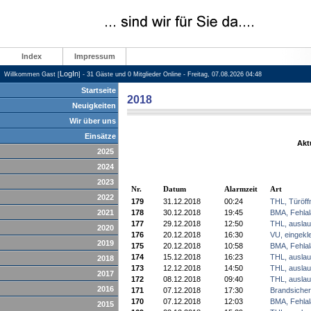
Index
Impressum
LogIn
Willkommen Gast [
] - 31 Gäste und 0 Mitglieder Online - Freitag, 07.08.2026 04:48
Startseite
2018
Neuigkeiten
Wir über uns
Einsätze
Akt
2025
2024
2023
Nr.
Datum
Alarmzeit
Art
2022
179
31.12.2018
00:24
THL, Türöff
2021
178
30.12.2018
19:45
BMA, Fehla
177
29.12.2018
12:50
THL, auslau
2020
176
20.12.2018
16:30
VU, eingek
2019
175
20.12.2018
10:58
BMA, Fehla
174
15.12.2018
16:23
THL, auslau
2018
173
12.12.2018
14:50
THL, auslau
2017
172
08.12.2018
09:40
THL, auslau
2016
171
07.12.2018
17:30
Brandsicher
170
07.12.2018
12:03
BMA, Fehla
2015