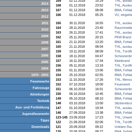
169
02.12.2018
15:29
THL, auslau
2014
168
01.12.2018
23:52
THL, Ausleu
2013
167
01.12.2018
08:08
BMA, Fehla
166
01.12.2018
05:25
VU, eingek
2012
2011
165
30.11.2018
16:55
THL, auslau
164
28.11.2018
23:40
Rauchmelde
2010
163
26.11.2018
17:41
THL, auslau
2009
162
25.11.2018
20:15
PKW Brand
161
21.11.2018
13:20
BMA, Fehla
2008
160
21.11.2018
08:04
THL, auslau
2007
159
19.11.2018
08:09
THL, Türöff
2006
158
18.11.2018
04:47
Scheunenbr
157
16.11.2018
17:34
Kleinbrand
2005
156
05.11.2018
13:18
THL, Türöff
2004
155
01.11.2018
13:06
BMA, Fehla
1970 - 2003
154
25.10.2018
02:55
BMA, Fehla
153
11.10.2018
17:26
THL, Mensc
Feuerwache
152
07.10.2018
18:00
Feuerwerk
Fahrzeuge
151
06.10.2018
16:01
Scheunenbr
150
06.10.2018
10:45
BMA, Fehla
Abteilungen
149
05.10.2018
08:10
BMA, Fehla
Technik
148
03.10.2018
13:00
Sitzbereitsc
Aus- und Fortbildung
147
01.10.2018
19:34
THL, auslau
146
27.09.2018
13:38
BMA, Fehla
Jugendfeuerwehr
123-145
23.09.2018
17:23
THL, Unwet
Tipps
122
21.09.2018
02:06
THL, Türöff
Downloads
121
20.09.2018
09:22
Unklare Ra
120
20.09.2018
08:27
BMA, Fehla