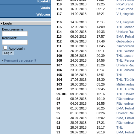
Kontakt
119
19.09.2018
19:25
PKW Brand
Verein
118
16.09.2018
09:12
PKW Brand
117
14.09.2018
15:21
VU, eingek
Webcam
116
14.09.2018
11:35
VU, eingek
• LogIn
115
12.09.2018
14:09
THL, Mensc
Benutzername:
114
09.09.2018
19:33
Unklare Ra
113
06.09.2018
17:57
BMA, Fehla
Kennwort:
112
06.09.2018
17:46
Gebäudebr
111
30.08.2018
17:45
Zimmerbran
Auto-LogIn
110
26.08.2018
00:11
THL, Wasse
109
25.08.2018
20:39
THL, ausst
-
Kennwort vergessen?
108
24.08.2018
14:56
THL, Perso
107
23.08.2018
13:26
Unklare Ra
106
23.08.2018
11:37
THL, auslau
105
18.08.2018
13:51
THL
104
17.08.2018
15:30
THL, Türöff
103
16.08.2018
03:26
Mülleimerbr
102
12.08.2018
09:45
THL, Türöff
99-101
09.08.2018
16:16
THL, Unwet
98
08.08.2018
19:10
Flächenbra
97
04.08.2018
16:55
Flächenbra
96
01.08.2018
20:25
BMA, Fehla
95
01.08.2018
07:26
Unklare Ra
94
30.07.2018
06:02
BMA, Fehla
93
28.07.2018
17:21
Flächenbra
92
28.07.2018
15:17
THL
91
26.07.2018
20:19
BMA, Fehla