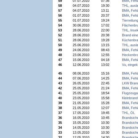
59
07.07.2010
07:36
BMA, Fehl
58
04.07.2010
19:30
THL, ausla
57
04.07.2010
13:11
BMA, Fehl
56
01.07.2010
20:37
BMA, Fehl
55
01.07.2010
19:24
Tierrettun
54
30.06.2010
17:02
Flächenbr
53
28.06.2010
22:00
THL, Inse
52
28.06.2010
20:38
Brand ein
51
28.06.2010
19:28
Küchenbr
50
25.06.2010
13:15
THL, ausla
49
24.06.2010
08:43
BMA, Fehl
48
23.06.2010
12:55
Heckenbr
47
15.06.2010
04:18
BMA, Fehl
46
12.06.2010
13:02
Vu, einge
45
08.06.2010
15:16
BMA, Fehl
44
07.06.2010
14:25
BMA, Fehl
43
26.05.2010
22:45
LKW Bran
42
25.05.2010
21:24
BMA, Fehl
41
25.05.2010
18:54
Flugzeuga
40
23.05.2010
15:58
Kleinbrand
39
21.05.2010
15:28
BMA, Fehl
38
21.05.2010
12:07
BMA, Fehl
37
17.05.2010
19:45
THL, ÖL
36
16.05.2010
10:45
Brandsich
35
15.05.2010
10:30
Brandsich
34
14.05.2010
10:30
Brandsich
33
13.05.2010
10:30
Brandsich
32
12.05.2010
14:30
Brandsich