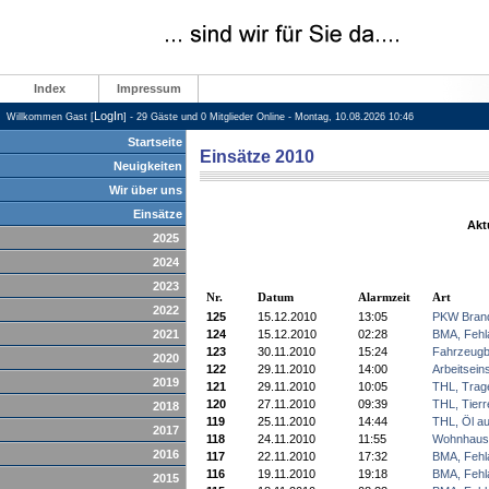
Index
Impressum
LogIn
Willkommen Gast [
] - 29 Gäste und 0 Mitglieder Online - Montag, 10.08.2026 10:46
Startseite
Einsätze 2010
Neuigkeiten
Wir über uns
Einsätze
Akt
2025
2024
2023
Nr.
Datum
Alarmzeit
Art
2022
125
15.12.2010
13:05
PKW Bran
2021
124
15.12.2010
02:28
BMA, Fehl
123
30.11.2010
15:24
Fahrzeugb
2020
122
29.11.2010
14:00
Arbeitsein
2019
121
29.11.2010
10:05
THL, Trage
120
27.11.2010
09:39
THL, Tierr
2018
119
25.11.2010
14:44
THL, Öl a
2017
118
24.11.2010
11:55
Wohnhaus
2016
117
22.11.2010
17:32
BMA, Fehl
116
19.11.2010
19:18
BMA, Fehl
2015