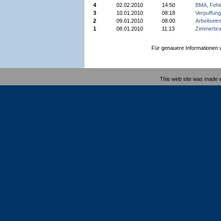
4
02.02.2010
14:50
BMA, Fehl
3
10.01.2010
08:18
Verpuffung
2
09.01.2010
08:00
Arbeitsein
1
08.01.2010
11:13
Zimmerbr
Für genauere Informationen un
This web site was made 