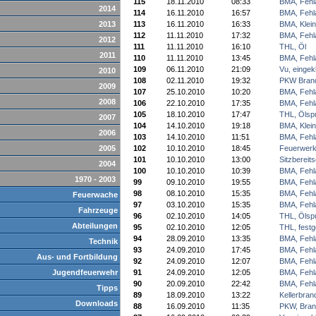
115
18.11.2010
08:33
BMA, Fehl
2014
114
16.11.2010
16:57
BMA, Fehl
2013
113
16.11.2010
16:33
BMA, Klei
112
11.11.2010
17:32
BMA, Fehl
2012
111
11.11.2010
16:10
THL, Öl
2011
110
11.11.2010
13:45
BMA, Fehl
109
06.11.2010
21:09
Vu, einge
2010
108
02.11.2010
19:32
PKW Bran
2009
107
25.10.2010
10:20
BMA, Fehl
2008
106
22.10.2010
17:35
BMA, Fehl
105
18.10.2010
17:47
THL, Ölsp
2007
104
14.10.2010
19:18
BMA, Klei
2006
103
14.10.2010
11:51
BMA, Fehl
2005
102
10.10.2010
18:45
Feuerwer
101
10.10.2010
13:00
Sitzbereits
2004
100
10.10.2010
10:39
BMA, Fehl
1970 - 2003
99
09.10.2010
19:55
BMA, Fehl
98
08.10.2010
15:35
BMA, Fehl
Feuerwache
97
03.10.2010
15:35
BMA, Fehl
Fahrzeuge
96
02.10.2010
14:05
THL, Ölsp
Abteilungen
95
02.10.2010
12:05
THL, festg
94
28.09.2010
13:35
BMA, Fehl
Technik
93
24.09.2010
17:45
BMA, Fehl
Aus- und Fortbildung
92
24.09.2010
12:07
BMA, Fehl
Jugendfeuerwehr
91
24.09.2010
12:05
BMA, Fehl
90
20.09.2010
22:42
BMA, Fehl
Tipps
89
18.09.2010
13:22
Kellerbran
Downloads
88
16.09.2010
11:35
PKW, Bran