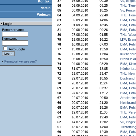
87
16.09.2010
00:39
Vu, einge
Kontakt
86
09.09.2010
08:25
THL, Tierr
Verein
85
05.09.2010
18:25
Vu, Perso
Webcam
84
04.09.2010
22:48
THL, Tierr
83
02.09.2010
14:06
BMA, Fehl
• LogIn
82
01.09.2010
18:45
BMA, Fehl
Benutzername:
81
29.08.2010
09:26
BMA, Fehl
80
27.08.2010
01:55
THL, Was
Kennwort:
79
19.08.2010
16:22
LKW Brand
78
16.08.2010
07:03
BMA, Fehl
Auto-LogIn
77
13.08.2010
13:58
BMA, Fehl
76
12.08.2010
17:04
Küchenbr
75
05.08.2010
15:50
Brand in 
-
Kennwort vergessen?
74
04.08.2010
08:29
BMA, Klei
73
31.07.2010
18:05
Küchenbr
72
29.07.2010
23:47
THL, klein
71
29.07.2010
18:55
Busbrand
70
26.07.2010
11:24
BMA, Fehl
69
26.07.2010
07:37
BMA, Fehl
68
24.07.2010
17:12
BMA, Fehl
67
22.07.2010
20:50
Arbeitsein
66
20.07.2010
21:20
Kleinbrand
65
20.07.2010
15:26
BMA, Fehl
64
19.07.2010
11:35
THL, Perso
63
16.07.2010
19:49
BMA, Fehl
62
14.07.2010
12:02
Vu, einge
61
13.07.2010
14:00
Tierrettun
60
09.07.2010
12:39
BMA, Fehl