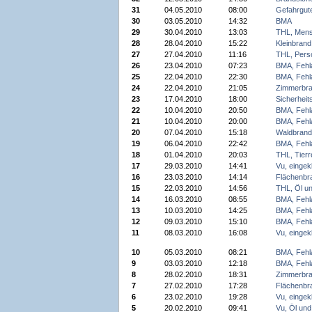
31
04.05.2010
08:00
Gefahrgute
30
03.05.2010
14:32
BMA
29
30.04.2010
13:03
THL, Mens
28
28.04.2010
15:22
Kleinbrand
27
27.04.2010
11:16
THL, Pers
26
23.04.2010
07:23
BMA, Fehl
25
22.04.2010
22:30
BMA, Fehl
24
22.04.2010
21:05
Zimmerbra
23
17.04.2010
18:00
Sicherheit
22
10.04.2010
20:50
BMA, Fehl
21
10.04.2010
20:00
BMA, Fehl
20
07.04.2010
15:18
Waldbrand
19
06.04.2010
22:42
BMA, Fehl
18
01.04.2010
20:03
THL, Tierr
17
29.03.2010
14:41
Vu, einge
16
23.03.2010
14:14
Flächenbr
15
22.03.2010
14:56
THL, Öl u
14
16.03.2010
08:55
BMA, Fehl
13
10.03.2010
14:25
BMA, Fehl
12
09.03.2010
15:10
BMA, Fehl
11
08.03.2010
16:08
Vu, einge
10
05.03.2010
08:21
BMA, Fehl
9
03.03.2010
12:18
BMA, Fehl
8
28.02.2010
18:31
Zimmerbr
7
27.02.2010
17:28
Flächenbr
6
23.02.2010
19:28
Vu, einge
5
20.02.2010
09:41
Vu, Öl und