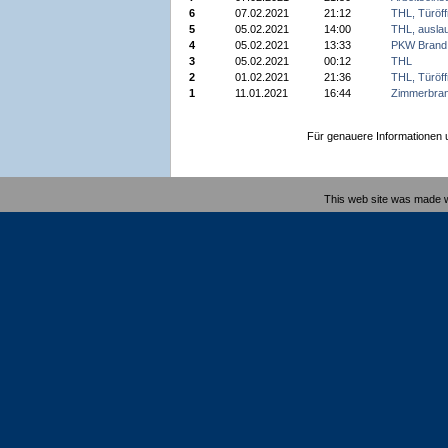
6
07.02.2021
21:12
THL, Türöf
5
05.02.2021
14:00
THL, auslau
4
05.02.2021
13:33
PKW Brand
3
05.02.2021
00:12
THL
2
01.02.2021
21:36
THL, Türöf
1
11.01.2021
16:44
Zimmerbra
Für genauere Informationen un
This web site was made 