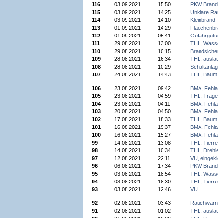
116
03.09.2021
15:50
PKW Brand
115
03.09.2021
14:25
Unklare Ra
114
03.09.2021
14:10
Kleinbrand
113
01.09.2021
14:29
Flaechenbr
112
01.09.2021
05:41
Gefahrgutun
111
29.08.2021
13:00
THL, Wass
110
29.08.2021
10:15
Brandsiche
109
28.08.2021
16:34
THL, auslau
108
28.08.2021
10:29
Schaltanla
107
24.08.2021
14:43
THL, Baum 
106
23.08.2021
09:42
BMA, Fehla
105
23.08.2021
04:59
THL, Trageh
104
23.08.2021
04:11
BMA, Fehla
103
20.08.2021
04:50
BMA, Fehla
102
17.08.2021
18:33
THL, Baum 
101
16.08.2021
19:37
BMA, Fehla
100
16.08.2021
15:27
BMA, Fehla
99
14.08.2021
13:08
THL, Tierre
98
14.08.2021
10:34
THL, Drehle
97
12.08.2021
22:11
VU, eingek
96
06.08.2021
17:34
PKW Brand
95
03.08.2021
18:54
THL, Wass
94
03.08.2021
18:30
THL, Tierre
93
03.08.2021
12:46
VU
92
02.08.2021
03:43
Rauchwarn
91
02.08.2021
01:02
THL, auslau