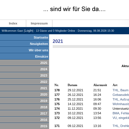
Index
Impressum
LogIn
Willkommen Gast [
] - 13 Gäste und 0 Mitglieder Online - Donnerstag, 06.08.2026 15:30
Startseite
2021
Neuigkeiten
Wir über uns
Einsätze
2025
Aktu
2024
2023
2022
Nr.
Datum
Alarmzeit
Art
2021
178
29.12.2021
21:51
THL, Baum
2020
177
26.12.2021
16:24
Gebaeudeb
176
25.12.2021
16:06
THL, Aufzu
2019
175
14.12.2021
09:47
Wohnhausb
2018
174
11.12.2021
09:30
Unterstuet
173
10.12.2021
13:54
BMA, Fehla
2017
172
09.12.2021
13:56
VU, eingek
2016
171
09.12.2021
13:16
THL, Drehle
2015