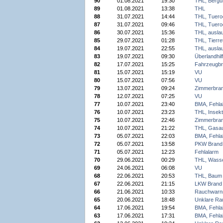
90
01.08.2021
19:30
THL, Bergu
89
01.08.2021
13:38
THL
88
31.07.2021
14:44
THL,
Tuero
87
31.07.2021
09:46
THL,
Tuero
86
30.07.2021
15:36
THL, auslau
85
29.07.2021
01:28
THL, Tierre
84
19.07.2021
22:55
THL, auslau
83
19.07.2021
09:30
Überlandhi
82
17.07.2021
15:25
Fahrzeugb
81
15.07.2021
15:19
VU
80
15.07.2021
07:56
VU
79
13.07.2021
09:24
Zimmerbra
78
12.07.2021
07:25
VU
77
10.07.2021
23:40
BMA, Fehla
76
10.07.2021
23:23
THL, Insek
75
10.07.2021
22:46
Zimmerbra
74
10.07.2021
21:22
THL, Gasa
73
05.07.2021
22:03
BMA, Fehla
72
05.07.2021
13:58
PKW Brand
71
05.07.2021
12:23
Fehlalarm
70
29.06.2021
00:29
THL, Wass
69
24.06.2021
06:08
VU
68
22.06.2021
20:53
THL, Baum
67
22.06.2021
21:15
LKW Brand
66
21.06.2021
10:33
Rauchwarn
65
20.06.2021
18:48
Unklare Ra
64
17.06.2021
19:54
BMA, Fehla
63
17.06.2021
17:31
BMA, Fehla