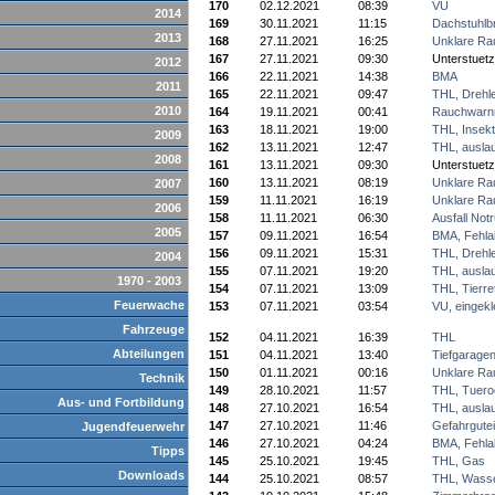
170
02.12.2021
08:39
VU
2014
169
30.11.2021
11:15
Dachstuhlb
2013
168
27.11.2021
16:25
Unklare Ra
167
27.11.2021
09:30
Unterstuet
2012
166
22.11.2021
14:38
BMA
2011
165
22.11.2021
09:47
THL, Drehle
2010
164
19.11.2021
00:41
Rauchwarn
163
18.11.2021
19:00
THL, Insek
2009
162
13.11.2021
12:47
THL, auslau
2008
161
13.11.2021
09:30
Unterstuet
160
13.11.2021
08:19
Unklare Ra
2007
159
11.11.2021
16:19
Unklare Ra
2006
158
11.11.2021
06:30
Ausfall Notr
2005
157
09.11.2021
16:54
BMA, Fehla
156
09.11.2021
15:31
THL, Drehle
2004
155
07.11.2021
19:20
THL, auslau
1970 - 2003
154
07.11.2021
13:09
THL, Tierre
Feuerwache
153
07.11.2021
03:54
VU, eingek
Fahrzeuge
152
04.11.2021
16:39
THL
Abteilungen
151
04.11.2021
13:40
Tiefgarage
150
01.11.2021
00:16
Unklare Ra
Technik
149
28.10.2021
11:57
THL, Tuero
Aus- und Fortbildung
148
27.10.2021
16:54
THL, auslau
147
27.10.2021
11:46
Gefahrgute
Jugendfeuerwehr
146
27.10.2021
04:24
BMA, Fehla
Tipps
145
25.10.2021
19:45
THL, Gas
Downloads
144
25.10.2021
08:57
THL, Wass