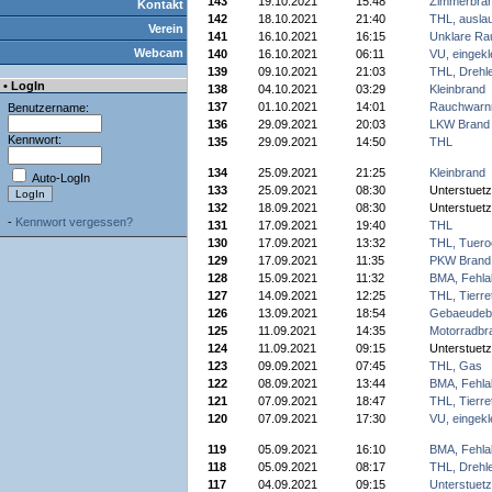
143
19.10.2021
15:48
Zimmerbra
Kontakt
142
18.10.2021
21:40
THL, auslau
Verein
141
16.10.2021
16:15
Unklare Ra
Webcam
140
16.10.2021
06:11
VU, eingek
139
09.10.2021
21:03
THL, Drehle
• LogIn
138
04.10.2021
03:29
Kleinbrand
137
01.10.2021
14:01
Rauchwarn
Benutzername:
136
29.09.2021
20:03
LKW Brand
Kennwort:
135
29.09.2021
14:50
THL
134
25.09.2021
21:25
Kleinbrand
Auto-LogIn
133
25.09.2021
08:30
Unterstuet
132
18.09.2021
08:30
Unterstuet
-
Kennwort vergessen?
131
17.09.2021
19:40
THL
130
17.09.2021
13:32
THL, Tuero
129
17.09.2021
11:35
PKW Brand
128
15.09.2021
11:32
BMA, Fehla
127
14.09.2021
12:25
THL, Tierre
126
13.09.2021
18:54
Gebaeudeb
125
11.09.2021
14:35
Motorradbr
124
11.09.2021
09:15
Unterstuet
123
09.09.2021
07:45
THL, Gas
122
08.09.2021
13:44
BMA, Fehla
121
07.09.2021
18:47
THL, Tierre
120
07.09.2021
17:30
VU, eingek
119
05.09.2021
16:10
BMA, Fehla
118
05.09.2021
08:17
THL, Drehle
117
04.09.2021
09:15
Unterstuet