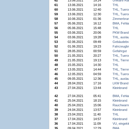
62
13.06.2021
19:24
Unklare Ra
61
13.06.2021
14:16
THL
60
13.06.2021
12:40
THL,
Tuero
59
13.06.2021
12:30
THL,
Tuero
58
10.06.2021
01:36
Zimmerbra
57
05.06.2021
16:12
BMA, Fehla
56
05.06.2021
15:48
THL
55
03.06.2021
20:06
PKW Brand
54
03.06.2021
19:28
THL, auslau
53
02.06.2021
09:49
Gebäudebr
52
01.06.2021
19:23
Fahrzeugb
51
28.05.2021
00:59
Gefahrgut
50
21.05.2021
20:27
THL,
Tuero
49
21.05.2021
19:13
THL, Tierre
48
15.05.2021
14:30
THL
47
13.05.2021
14:44
THL, Tierre
46
12.05.2021
04:59
THL, Tuero
45
09.05.2021
12:36
THL, auslau
44
28.04.2021
17:16
LKW Brand
43
27.04.2021
13:44
Kleinbrand
42
27.04.2021
05:41
BMA, Fehla
41
25.04.2021
18:15
Kleinbrand
40
25.04.2021
15:06
Rauchwarn
39
24.04.2021
13:57
Kleinbrand
38
23.04.2021
11:40
THL
37
17.04.2021
14:57
Kleinbrand
36
17.04.2021
11:09
VU, eingek
35
09.04.2021
12:29
BMA