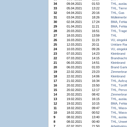
34
09.04.2021
01:53
THL, auslau
33
05.04.2021
13:22
THL, Tierre
32
04.04.2021
20:16
THL, Gas
31
03.04.2021
18:26
Mülleimerb
30
02.04.2021
17:24
BMA, Fehla
29
01.04.2021
11:21
BMA, Fehla
28
20.03.2021
16:51
THL, Trageh
27
18.03.2021
13:59
THL
26
16.03.2021
11:23
VU, eingek
25
12.03.2021
20:11
Unklare Ra
24
10.03.2021
09:26
VU, eingek
23
07.03.2021
14:23
Kleinbrand
22
07.03.2021
14:15
Brandnach
21
06.03.2021
14:51
Kleinbrand
20
06.03.2021
01:03
Brand Gart
19
22.02.2021
23:23
Zimmerbra
18
22.02.2021
14:06
Kleinbrand
17
21.02.2021
16:34
THL, Aufzu
16
20.02.2021
15:50
THL, Türöf
15
20.02.2021
12:17
THL, Perso
14
20.02.2021
08:42
Zimmerbra
13
19.02.2021
16:15
THL, auslau
12
19.02.2021
10:15
BMA, Fehla
11
18.02.2021
09:47
THL, Wass
10
18.02.2021
00:52
THL, Wass
9
08.02.2021
13:40
THL, auslau
8
08.02.2021
00:40
THL, Unwet
7
07.02.2021
21:50
Arbeitseins