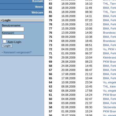
Kontakt
83
18.09.2009
16:10
THL, Tierr
Verein
82
18.09.2009
11:49
BMA, Fehl
81
18.09.2009
08:30
THL, Tierr
Webcam
80
16.09.2009
14:11
BMA, Fehl
• LogIn
79
16.09.2009
07:20
BMA, Fehl
78
15.09.2009
19:13
BMA, Fehl
Benutzername:
77
15.09.2009
10:06
BMA, Fehl
76
13.09.2009
14:00
Brandwac
Kennwort:
75
09.09.2009
10:38
BMA, Fehl
74
08.09.2009
18:45
Brandwac
Auto-LogIn
73
08.09.2009
08:51
BMA, Fehl
72
04.09.2009
21:20
Vu, PKW n
-
Kennwort vergessen?
71
01.09.2009
06:37
BMA, Fehl
70
29.08.2009
10:04
Kleinbrand
69
28.08.2009
08:23
PKW Bran
68
24.08.2009
14:45
BMA, Fehl
67
20.08.2009
06:47
BMA, Fehl
66
17.08.2009
21:12
BMA, Fehl
65
17.08.2009
10:44
BMA, Fehl
64
10.08.2009
23:34
Vu, einge
63
08.08.2009
10:45
THL, klein
62
06.08.2009
17:58
Vu, einge
61
04.08.2009
14:24
PKW Bran
60
04.08.2009
02:47
BMA, Fehl
59
03.08.2009
21:37
BMA, Fehl
58
02.08.2009
09:30
Sitzbereit
57
01.08.2009
15:24
PKW Bran
56
25.07.2009
18:08
Vu, einge