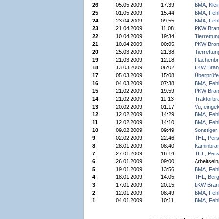
26
05.05.2009
17:39
BMA, Klei
25
01.05.2009
15:44
BMA, Fehl
24
23.04.2009
09:55
BMA, Fehl
23
21.04.2009
11:08
PKW Bran
22
10.04.2009
19:34
Tierrettun
21
10.04.2009
00:05
PKW Bran
20
25.03.2009
21:38
Tierrettun
19
21.03.2009
12:18
Flächenbr
18
13.03.2009
06:02
LKW Bran
17
05.03.2009
15:08
Überprüfe
16
04.03.2009
07:38
BMA, Fehl
15
21.02.2009
19:59
PKW Bran
14
21.02.2009
11:13
Traktorbr
13
20.02.2009
01:17
Vu, einge
12
12.02.2009
14:29
BMA, Fehl
11
12.02.2009
14:10
BMA, Fehl
10
09.02.2009
09:49
Sonstiger 
9
02.02.2009
22:46
THL, Pers
8
28.01.2009
08:40
Kaminbra
7
27.01.2009
16:14
THL, Pers
6
26.01.2009
09:00
Arbeitsein
5
19.01.2009
13:56
BMA, Fehl
4
18.01.2009
14:05
THL, Berg
3
17.01.2009
20:15
LKW Bran
2
12.01.2009
08:49
BMA, Fehl
1
04.01.2009
10:11
BMA, Fehl