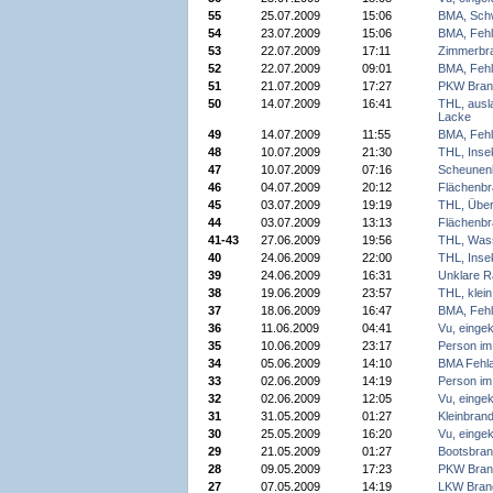
55
25.07.2009
15:06
BMA, Sch
54
23.07.2009
15:06
BMA, Fehl
53
22.07.2009
17:11
Zimmerbr
52
22.07.2009
09:01
BMA, Fehl
51
21.07.2009
17:27
PKW Brand
50
14.07.2009
16:41
THL, ausla
Lacke
49
14.07.2009
11:55
BMA, Fehl
48
10.07.2009
21:30
THL, Inse
47
10.07.2009
07:16
Scheunen
46
04.07.2009
20:12
Flächenbr
45
03.07.2009
19:19
THL, Über
44
03.07.2009
13:13
Flächenbr
41-43
27.06.2009
19:56
THL, Wass
40
24.06.2009
22:00
THL, Inse
39
24.06.2009
16:31
Unklare R
38
19.06.2009
23:57
THL, klein
37
18.06.2009
16:47
BMA, Fehl
36
11.06.2009
04:41
Vu, einge
35
10.06.2009
23:17
Person im
34
05.06.2009
14:10
BMA Fehl
33
02.06.2009
14:19
Person i
32
02.06.2009
12:05
Vu, einge
31
31.05.2009
01:27
Kleinbrand
30
25.05.2009
16:20
Vu, einge
29
21.05.2009
01:27
Bootsbran
28
09.05.2009
17:23
PKW Bran
27
07.05.2009
14:19
LKW Bran