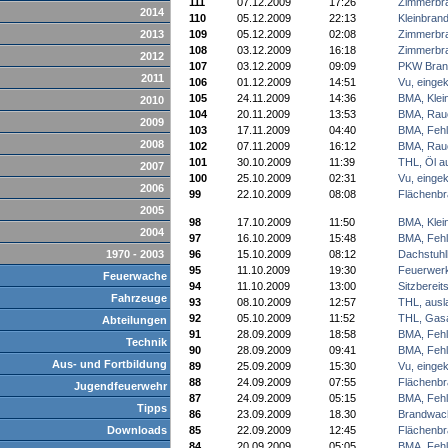
111
07.12.2009
17:26
Zimmerbr
2014
110
05.12.2009
22:13
Kleinbrand
2013
109
05.12.2009
02:08
Zimmerbr
108
03.12.2009
16:18
Zimmerbr
2012
107
03.12.2009
09:09
PKW Bran
2011
106
01.12.2009
14:51
Vu, einge
105
24.11.2009
14:36
BMA, Klei
2010
104
20.11.2009
13:53
BMA, Rau
2009
103
17.11.2009
04:40
BMA, Fehl
2008
102
07.11.2009
16:12
BMA, Rau
101
30.10.2009
11:39
THL, Öl a
2007
100
25.10.2009
02:31
Vu, einge
2006
99
22.10.2009
08:08
Flächenbr
2005
98
17.10.2009
11:50
BMA, Klei
2004
97
16.10.2009
15:48
BMA, Fehl
1970 - 2003
96
15.10.2009
08:12
Dachstuhl
95
11.10.2009
19:30
Feuerwer
Feuerwache
94
11.10.2009
13:00
Sitzbereit
Fahrzeuge
93
08.10.2009
12:57
THL, ausl
92
05.10.2009
11:52
THL, Gasa
Abteilungen
91
28.09.2009
18:58
BMA, Fehl
Technik
90
28.09.2009
09:41
BMA, Fehl
Aus- und Fortbildung
89
25.09.2009
15:30
Vu, einge
88
24.09.2009
07:55
Flächenbr
Jugendfeuerwehr
87
24.09.2009
05:15
BMA, Fehl
Tipps
86
23.09.2009
18.30
Brandwac
Downloads
85
22.09.2009
12:45
Flächenbr
84
20.09.2009
05:05
BMA, Fehl