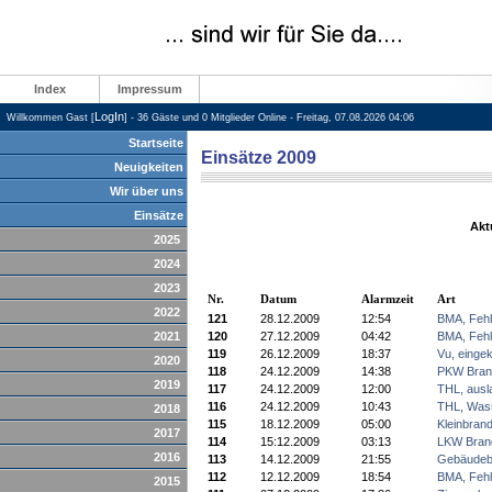
Index
Impressum
LogIn
Willkommen Gast [
] - 36 Gäste und 0 Mitglieder Online - Freitag, 07.08.2026 04:06
Startseite
Einsätze 2009
Neuigkeiten
Wir über uns
Einsätze
Akt
2025
2024
2023
Nr.
Datum
Alarmzeit
Art
2022
121
28.12.2009
12:54
BMA, Fehl
2021
120
27.12.2009
04:42
BMA, Fehl
119
26.12.2009
18:37
Vu, einge
2020
118
24.12.2009
14:38
PKW Bran
2019
117
24.12.2009
12:00
THL, ausla
116
24.12.2009
10:43
THL, Wass
2018
115
18.12.2009
05:00
Kleinbran
2017
114
15:12.2009
03:13
LKW Bran
2016
113
14.12.2009
21:55
Gebäudeb
112
12.12.2009
18:54
BMA, Fehl
2015