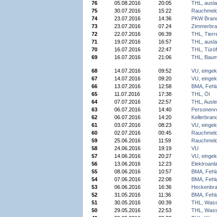
76
05.08.2016
20:05
THL, ausla
75
30.07.2016
15:22
Rauchmeld
74
23.07.2016
14:36
PKW Bran
73
23.07.2016
07.24
Zimmerbra
72
22.07.2016
06:39
THL, Tierr
71
19.07.2016
16:57
THL, ausla
70
16.07.2016
22:47
THL, Türöf
69
16.07.2016
21:06
THL, Baum
68
14.07.2016
09:52
VU, einge
67
14.07.2016
09:20
VU, einge
66
13.07.2016
12:58
BMA, Fehl
65
11.07.2016
17:38
THL, Öl
64
07.07.2016
22:57
THL, Ausl
63
06.07.2016
14:40
Personenr
62
06.07.2016
14:20
Kellerbran
61
03.07.2016
08:23
VU, einge
60
02.07.2016
00:45
Rauchmeld
59
25.06.2016
11:59
Rauchmeld
58
24.06.2016
19:19
VU
57
14.06.2016
20:27
VU, einge
56
13.06.2016
12:23
Elektroanl
55
08.06.2016
10:57
BMA, Fehl
54
07.06.2016
22:08
BMA, Fehl
53
06.06.2016
16:36
Heckenbr
52
31.05.2016
11:36
BMA, Fehl
51
30.05.2016
00:39
THL, Wass
50
29.05.2016
22:53
THL, Wass