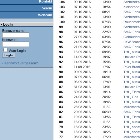
Kontakt
104
09.10.2016
13:00
Sitzbereits
103
07.10.2016
18:54
Kleinbrand
Verein
102
06.10.2016
08:21
BMA, Fehl
Webcam
101
03.10.2016
13:00
Sitzbereits
100
03.10.2016
07:33
Rauchmeld
• LogIn
99
02.10.2016
13:00
Sitzbereits
Benutzername:
98
01.10.2016
22:59
BMA, Fehl
97
27.09.2016
03:06
Gebäudeb
Kennwort:
96
24.09.2016
07:34
LKW Bran
95
21.09.2016
20:35
BMA, Fehl
Auto-LogIn
94
15.09.2016
09:05
THL, ausla
93
14.09.2016
19:07
Unklare R
92
14.09.2016
15:06
THL, ausla
-
Kennwort vergessen?
91
11.09.2016
17:07
PKW Bran
90
09.09.2016
19:10
THL, ausla
89
07.09.2016
06:01
THL, ausla
88
05.09.2016
17:49
THL, ausla
87
31.08.2016
13:01
Unklare R
86
30.08.2016
19:14
THL, Tierr
85
24.08.2016
20:02
THL, Gas
84
24.08.2016
19:45
THL, ausla
83
23.08.2016
11:32
Mülleimerb
82
20.06.2016
06:39
BMA, Fehl
81
19.08.2016
13:56
THL, Tierr
80
16.08.2016
11:53
THL, ausla
79
13.08.2016
23:55
THL, sonst
78
13.08.2016
10:25
THL, sonst
77
08.08.2016
17:20
Mülleimerb