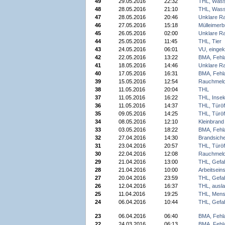
49
29.05.2016
22:32
THL, Wass
48
28.05.2016
21:10
THL, Wass
47
28.05.2016
20:46
Unklare R
46
27.05.2016
15:18
Mülleimerb
45
26.05.2016
02:00
Unklare R
44
25.05.2016
11:45
THL, Tier
43
24.05.2016
06:01
VU, einge
42
22.05.2016
13:22
BMA, Fehl
41
18.05.2016
14:46
Unklare R
40
17.05.2016
16:31
BMA, Fehl
39
15.05.2016
12:54
Rauchmeld
38
11.05.2016
20:04
THL
37
11.05.2016
16:22
THL, Insek
36
11.05.2016
14:37
THL, Türöf
35
09.05.2016
14:25
THL, Türöf
34
08.05.2016
12:10
Kleinbrand
33
03.05.2016
18:22
BMA, Fehl
32
27.04.2016
14:30
Brandsiche
31
23.04.2016
20:57
THL, Türöf
30
22.04.2016
12:08
Rauchmeld
29
21.04.2016
13:00
THL, Gefa
28
21.04.2016
10:00
Arbeitsein
27
20.04.2016
23:59
THL, Gefa
26
12.04.2016
16:37
THL, ausla
25
11.04.2016
19:25
THL, Mens
24
06.04.2016
10:44
THL, Gefa
23
06.04.2016
06:40
BMA, Fehl
22
24.03.2016
06:13
BMA, Fehl