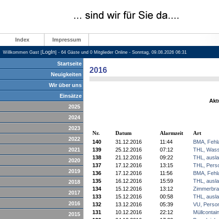
Index
Impressum
LogIn
Willkommen Gast [
] - 64 Gäste und 0 Mitglieder Online - Sonntag, 09.08.2026 06:31
Startseite
2016
Neuigkeiten
Wir über uns
Einsätze
Akt
2025
2024
2023
Nr.
Datum
Alarmzeit
Art
2022
140
31.12.2016
11:44
BMA, Fehl
2021
139
25.12.2016
07:12
THL, Wass
138
21.12.2016
09:22
THL, ausla
2020
137
17.12.2016
13:15
THL, Perso
2019
136
17.12.2016
11:56
BMA, Fehl
135
16.12.2016
15:59
THL, ausla
2018
134
15.12.2016
13:12
Zimmerbra
2017
133
15.12.2016
00:58
THL, ausla
2016
132
13.12.2016
05:39
VU, Perso
131
10.12.2016
22:12
Müllcontai
2015