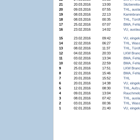
21
20.03.2016
13:00
Sitzbereits
20
09.03.2016
07:55
THL, ausla
19
08.03.2016
22:13
Kaminbran
18
08.03.2016
00:35
THL, Türöf
17
25.02.2016
07:07
BMA, Fehl
16
23.02.2016
14:02
VU, auslau
15
23.02.2016
09:42
VU, einge
14
22.02.2016
06:27
THL, Wass
13
08.02.2016
11:37
THL, Türöf
12
04.02.2016
20:33
LKW Bran
11
03.02.2016
13:34
BMA, Fehl
10
02.02.2016
22:59
BMA, Fehl
9
25.01.2016
17:51
LKW Bran
8
22.01.2016
15:46
BMA, Fehl
7
20.01.2016
15:52
THL
6
20.01.2016
14:38
VU, einge
5
12.01.2016
08:30
THL, Aufz
4
09.01.2016
13:04
Rauchmeld
3
08.01.2016
07:42
THL, ausla
2
03.01.2016
00:36
THL, Wass
1
02.01.2016
21:40
VU, einge