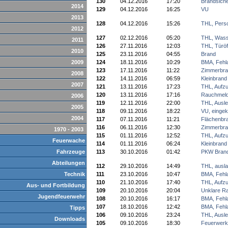
130
04.12.2016
17:20
Brandsiche
2014
129
04.12.2016
16:25
VU
2013
128
04.12.2016
15:26
THL, Pers
2012
127
02.12.2016
05:20
THL, Wass
2011
126
27.11.2016
12:03
THL, Türöf
2010
125
23.11.2016
04:55
Brand
2009
124
18.11.2016
10:29
BMA, Fehl
123
17.11.2016
11:22
Zimmerbra
2008
122
14.11.2016
06:59
Kleinbrand
2007
121
13.11.2016
17:23
THL, Aufz
120
13.11.2016
17:16
Rauchmeld
2006
119
12.11.2016
22:00
THL, Ausl
2005
118
09.11.2016
18:22
VU, einge
2004
117
07.11.2016
11:21
Flächenbr
116
06.11.2016
12:30
Zimmerbra
1970 - 2003
115
01.11.2016
12:52
THL, Aufz
Feuerwache
114
01.11.2016
06:24
Kleinbrand
Fahrzeuge
113
30.10.2016
01:42
PKW Bran
Abteilungen
112
29.10.2016
14:49
THL, ausla
Technik
111
23.10.2016
10:47
BMA, Fehl
110
21.10.2016
17:40
THL, Aufz
Aus- und Fortbildung
109
20.10.2016
20:04
Unklare R
Jugendfeuerwehr
108
20.10.2016
16:17
BMA, Fehl
107
18.10.2016
12:42
BMA, Fehl
Tipps
106
09.10.2016
23:24
THL, Ausl
Downloads
105
09.10.2016
18:30
Feuerwerk