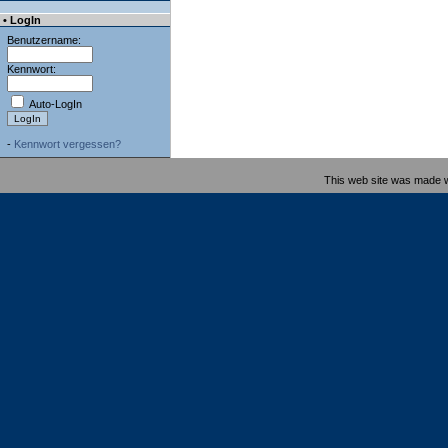
• LogIn
Benutzername:
Kennwort:
Auto-LogIn
-
Kennwort vergessen?
This web site was made 