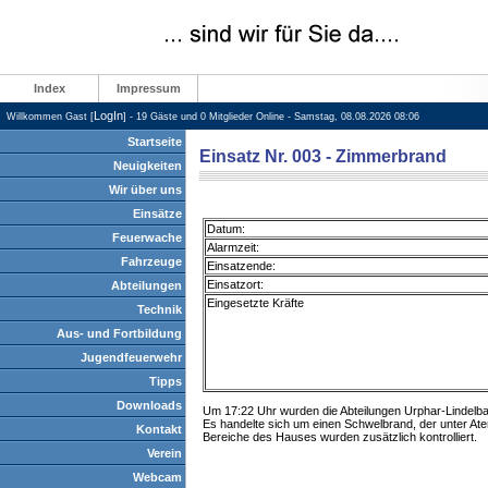
Index
Impressum
LogIn
Willkommen Gast [
] - 19 Gäste und 0 Mitglieder Online - Samstag, 08.08.2026 08:06
Startseite
Einsatz Nr. 003 - Zimmerbrand
Neuigkeiten
Wir über uns
Einsätze
Datum:
Feuerwache
Alarmzeit:
Fahrzeuge
Einsatzende:
Einsatzort:
Abteilungen
Eingesetzte Kräfte
Technik
Aus- und Fortbildung
Jugendfeuerwehr
Tipps
Downloads
Um 17:22 Uhr wurden die Abteilungen Urphar-Lindelb
Es handelte sich um einen Schwelbrand, der unter A
Kontakt
Bereiche des Hauses wurden zusätzlich kontrolliert.
Verein
Webcam