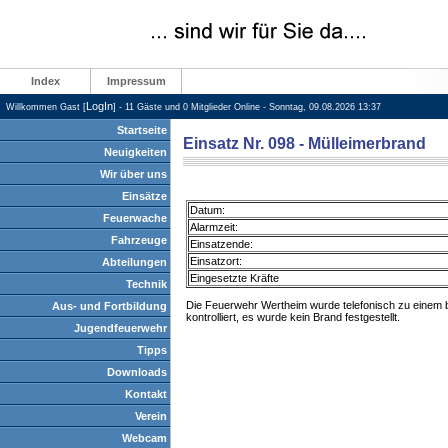
Index
Impressum
LogIn
Willkommen Gast [
] - 11 Gäste und 0 Mitglieder Online - Sonntag, 09.08.2026 13:37
Startseite
Einsatz Nr. 098 - Mülleimerbrand
Neuigkeiten
Wir über uns
Einsätze
Datum:
Feuerwache
Alarmzeit:
Fahrzeuge
Einsatzende:
Einsatzort:
Abteilungen
Eingesetzte Kräfte
Technik
Die Feuerwehr Wertheim wurde telefonisch zu einem b
Aus- und Fortbildung
kontrolliert, es wurde kein Brand festgestellt.
Jugendfeuerwehr
Tipps
Downloads
Kontakt
Verein
Webcam