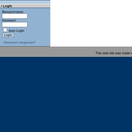
• LogIn
Benutzername:
Kennwort:
Auto-LogIn
-
Kennwort vergessen?
This web site was made 