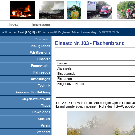
Index
Impressum
LogIn
Willkommen Gast [
] - 12 Gäste und 0 Mitglieder Online - Donnerstag, 05.08.2026 22:39
Startseite
Einsatz Nr. 103 - Flächenbrand
Neuigkeiten
Wir über uns
Einsätze
Datum:
Feuerwache
Alarmzeit:
Fahrzeuge
Einsatzende:
Einsatzort:
Abteilungen
Eingesetzte Kräfte
Technik
Aus- und Fortbildung
Jugendfeuerwehr
Um 20:07 Uhr wurden die Abteilungen Uphar-Lindelbac
Tipps
Brand wurde zügig mit einem Rohr des TSF-W abgelö
Downloads
Kontakt
Verein
Webcam