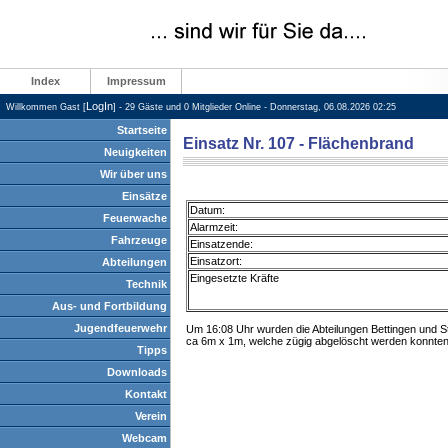
Index
Impressum
LogIn
Willkommen Gast [
] - 29 Gäste und 0 Mitglieder Online - Donnerstag, 06.08.2026 02:25
Startseite
Einsatz Nr. 107 - Flächenbrand
Neuigkeiten
Wir über uns
Einsätze
Datum:
Feuerwache
Alarmzeit:
Fahrzeuge
Einsatzende:
Einsatzort:
Abteilungen
Eingesetzte Kräfte
Technik
Aus- und Fortbildung
Jugendfeuerwehr
Um 16:08 Uhr wurden die Abteilungen Bettingen und S
ca 6m x 1m, welche zügig abgelöscht werden konnten
Tipps
Downloads
Kontakt
Verein
Webcam