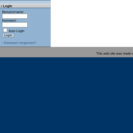
• LogIn
Benutzername:
Kennwort:
Auto-LogIn
-
Kennwort vergessen?
This web site was made 