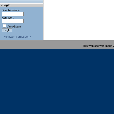
• LogIn
Benutzername:
Kennwort:
Auto-LogIn
-
Kennwort vergessen?
This web site was made 