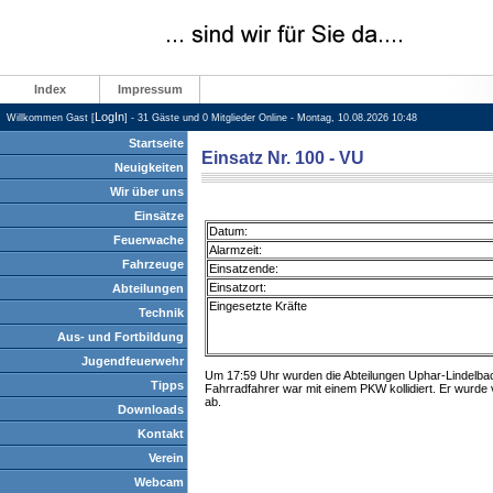
Index
Impressum
LogIn
Willkommen Gast [
] - 31 Gäste und 0 Mitglieder Online - Montag, 10.08.2026 10:48
Startseite
Einsatz Nr. 100 - VU
Neuigkeiten
Wir über uns
Einsätze
Datum:
Feuerwache
Alarmzeit:
Fahrzeuge
Einsatzende:
Einsatzort:
Abteilungen
Eingesetzte Kräfte
Technik
Aus- und Fortbildung
Jugendfeuerwehr
Um 17:59 Uhr wurden die Abteilungen Uphar-Lindelbac
Tipps
Fahrradfahrer war mit einem PKW kollidiert. Er wurde
ab.
Downloads
Kontakt
Verein
Webcam