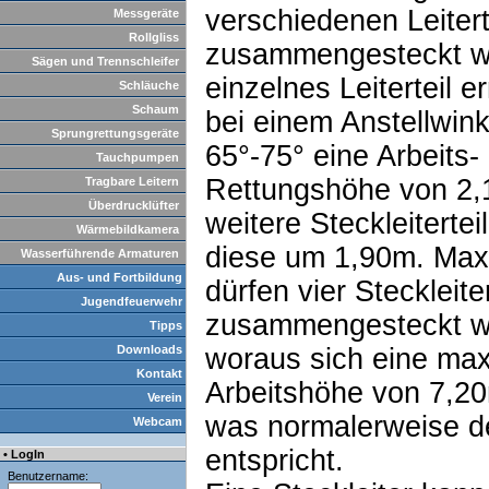
verschiedenen Leitert
Messgeräte
Rollgliss
zusammengesteckt w
Sägen und Trennschleifer
einzelnes Leiterteil e
Schläuche
Schaum
bei einem Anstellwink
Sprungrettungsgeräte
65°-75° eine Arbeits-
Tauchpumpen
Rettungshöhe von 2,
Tragbare Leitern
Überdrucklüfter
weitere Steckleitertei
Wärmebildkamera
diese um 1,90m. Max
Wasserführende Armaturen
Aus- und Fortbildung
dürfen vier Steckleiter
Jugendfeuerwehr
zusammengesteckt w
Tipps
Downloads
woraus sich eine ma
Kontakt
Arbeitshöhe von 7,20
Verein
was normalerweise 
Webcam
entspricht.
• LogIn
Benutzername: