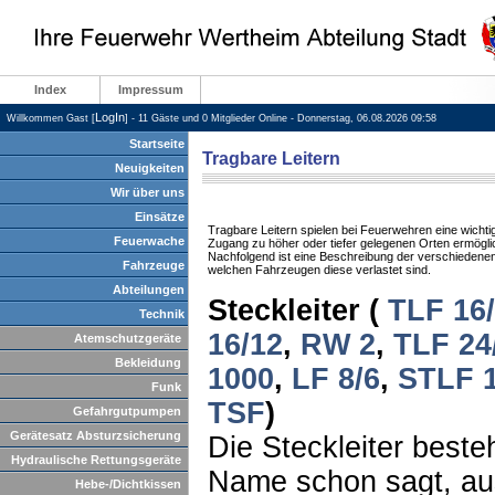
Index
Impressum
LogIn
Willkommen Gast [
] - 11 Gäste und 0 Mitglieder Online - Donnerstag, 06.08.2026 09:58
Startseite
Tragbare Leitern
Neuigkeiten
Wir über uns
Einsätze
Tragbare Leitern spielen bei Feuerwehren eine wichti
Feuerwache
Zugang zu höher oder tiefer gelegenen Orten ermögli
Nachfolgend ist eine Beschreibung der verschiedenen
Fahrzeuge
welchen Fahrzeugen diese verlastet sind.
Abteilungen
Steckleiter (
TLF 16/
Technik
16/12
,
RW 2
,
TLF 24
Atemschutzgeräte
Bekleidung
1000
,
LF 8/6
,
STLF 1
Funk
TSF
)
Gefahrgutpumpen
Gerätesatz Absturzsicherung
Die Steckleiter beste
Hydraulische Rettungsgeräte
Name schon sagt, au
Hebe-/Dichtkissen