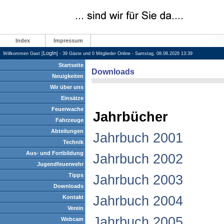
Index
Impressum
LogIn
Willkommen Gast [
] - 39 Gäste und 0 Mitglieder Online - Samstag, 08.08.2026 13:39
Startseite
Downloads
Neuigkeiten
Wir über uns
Einsätze
Feuerwache
Jahrbücher
Fahrzeuge
Abteilungen
Jahrbuch 2001
Technik
Aus- und Fortbildung
Jahrbuch 2002
Jugendfeuerwehr
Tipps
Jahrbuch 2003
Downloads
Jahrbuch 2004
Kontakt
Verein
Jahrbuch 2005
Webcam