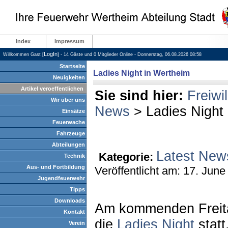
Index
Impressum
LogIn
Willkommen Gast [
] - 14 Gäste und 0 Mitglieder Online - Donnerstag, 06.08.2026 08:58
Startseite
Ladies Night in Wertheim
Neuigkeiten
Artikel veroeffentlichen
Sie sind hier:
Freiwi
Wir über uns
News
> Ladies Night
Einsätze
Feuerwache
Fahrzeuge
Abteilungen
Latest New
Kategorie:
Technik
Aus- und Fortbildung
Veröffentlicht am: 17. June
Jugendfeuerwehr
Tipps
Downloads
Am kommenden Freitag
Kontakt
die
Ladies Night
statt
Verein