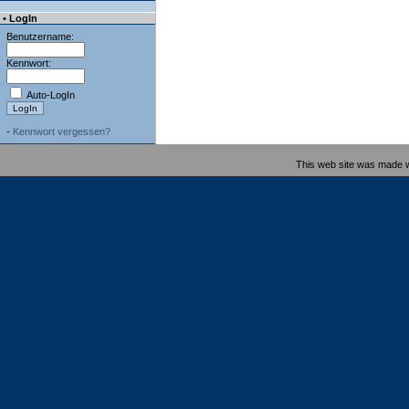
• LogIn
Benutzername:
Kennwort:
Auto-LogIn
-
Kennwort vergessen?
This web site was made 