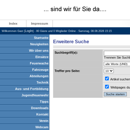
Index
Impressum
LogIn
Willkommen Gast [
] - 80 Gäste und 0 Mitglieder Online - Samstag, 08.08.2026 15:15
Startseite
Erweitere Suche
Neuigkeiten
Wir über uns
Suchbegriff(e):
Einsätze
Trennen Sie Suchb
Feuerwache
Fahrzeuge
Treffer pro Seite:
Abteilungen
Artikel suche
Technik
Webpages du
Aus- und Fortbildung
Jugendfeuerwehr
Tipps
Downloads
Kontakt
Verein
Webcam