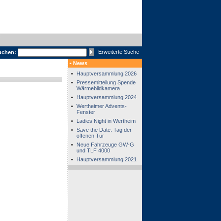
Erweiterte Suche
uchen:
• News
•
Hauptversammlung 2026
•
Pressemitteilung Spende
Wärmebildkamera
•
Hauptversammlung 2024
•
Wertheimer Advents-
Fenster
•
Ladies Night in Wertheim
•
Save the Date: Tag der
offenen Tür
•
Neue Fahrzeuge GW-G
und TLF 4000
•
Hauptversammlung 2021