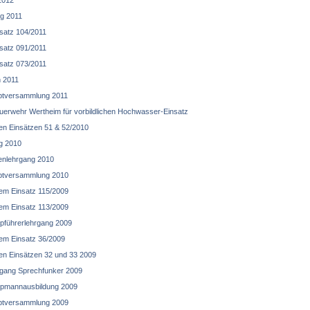
2012
g 2011
satz 104/2011
satz 091/2011
satz 073/2011
n 2011
ptversammlung 2011
uerwehr Wertheim für vorbildlichen Hochwasser-Einsatz
n Einsätzen 51 & 52/2010
g 2010
tenlehrgang 2010
ptversammlung 2010
em Einsatz 115/2009
em Einsatz 113/2009
pführerlehrgang 2009
em Einsatz 36/2009
n Einsätzen 32 und 33 2009
gang Sprechfunker 2009
pmannausbildung 2009
ptversammlung 2009