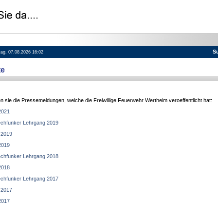
S
itag, 07.08.2026 16:02
te
en sie die Pressemeldungen, welche die Freiwillige Feuerwehr Wertheim veroeffentlicht hat:
2021
chfunker Lehrgang 2019
 2019
2019
chfunker Lehrgang 2018
2018
chfunker Lehrgang 2017
 2017
2017