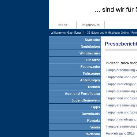
Index
Impressum
LogIn
Willkommen Gast [
] - 35 Gäste und 0 Mitglieder Online - Fre
Startseite
Presseberich
Neuigkeiten
Wir über uns
Einsätze
In dieser Rubrik find
Feuerwache
Hauptversammlung 
Fahrzeuge
Truppmann und Spre
Abteilungen
Truppführerlehrgang
Technik
Hauptversammlung 
Aus- und Fortbildung
Truppmann und Spre
Jugendfeuerwehr
Hauptversammlung 
Tipps
Truppmann und Spre
Downloads
Truppführerlehrgang
Kontakt
Hauptversammlung 
Verein
Funklehrgang 2016
Webcam