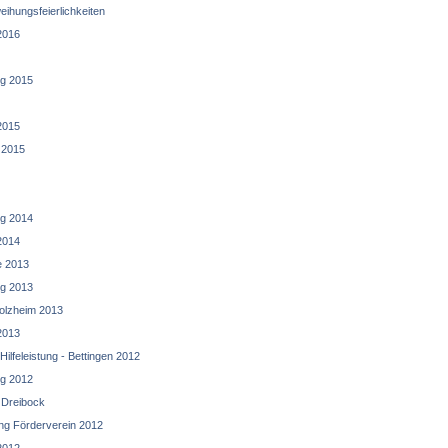
hungsfeierlichkeiten
2016
g 2015
2015
 2015
g 2014
2014
e 2013
g 2013
olzheim 2013
2013
ilfeleistung - Bettingen 2012
g 2012
 Dreibock
ng Förderverein 2012