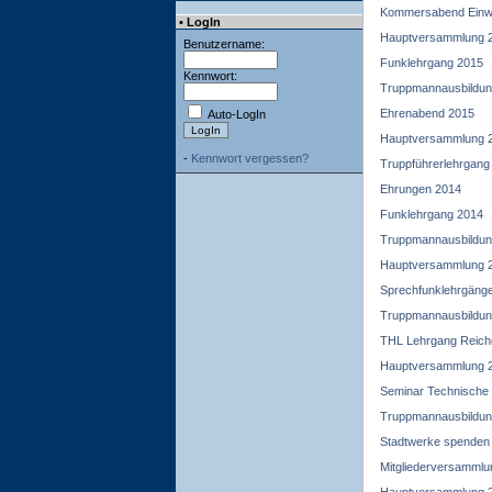
Kommersabend Einwei
• LogIn
Hauptversammlung 
Benutzername:
Funklehrgang 2015
Kennwort:
Truppmannausbildun
Ehrenabend 2015
Auto-LogIn
Hauptversammlung 
-
Kennwort vergessen?
Truppführerlehrgang
Ehrungen 2014
Funklehrgang 2014
Truppmannausbildun
Hauptversammlung 
Sprechfunklehrgäng
Truppmannausbildun
THL Lehrgang Reich
Hauptversammlung 
Seminar Technische H
Truppmannausbildun
Stadtwerke spenden
Mitgliederversammlu