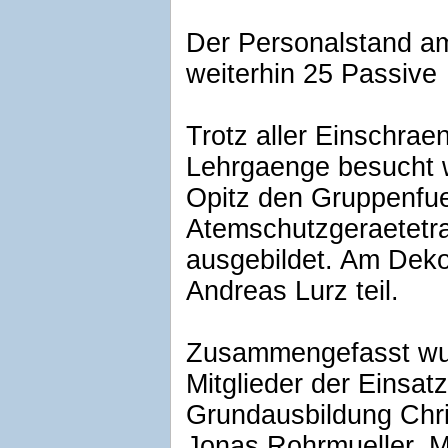
Der Personalstand am
weiterhin 25 Passive
Trotz aller Einschra
Lehrgaenge besucht 
Opitz den Gruppenfu
Atemschutzgeraetetr
ausgebildet. Am De
Andreas Lurz teil.
Zusammengefasst wur
Mitglieder der Einsat
Grundausbildung Chri
Jonas Rohrmueller, Ma