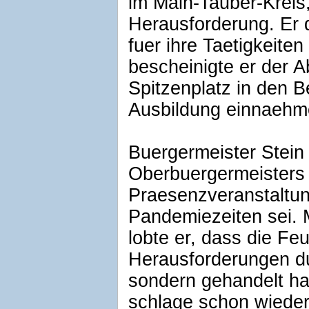
im Main-Tauber-Kreis
Herausforderung. Er
fuer ihre Taetigkeit
bescheinigte er der A
Spitzenplatz in den B
Ausbildung einnaehm
Buergermeister Stein 
Oberbuergermeisters z
Praesenzveranstaltung
Pandemiezeiten sei. M
lobte er, dass die Fe
Herausforderungen du
sondern gehandelt ha
schlage schon wieder