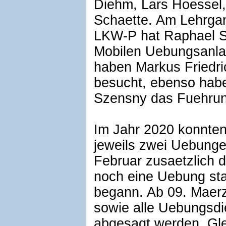
Diehm, Lars Hoessel,
Schaette. Am Lehrga
LKW-P hat Raphael S
Mobilen Uebungsanl
haben Markus Friedr
besucht, ebenso hab
Szensny das Fuehrun
Im Jahr 2020 konnten
jeweils zwei Uebunge
Februar zusaetzlich d
noch eine Uebung sta
begann. Ab 09. Maer
sowie alle Uebungsdi
abgesagt werden. Gle