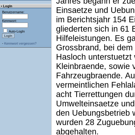
Jahres begann er zue
• LogIn
Einsaetze und Uebun
Benutzername:
im Berichtsjahr 154 E
Kennwort:
gliederten sich in 61
Auto-LogIn
Hilfeleistungen. Es 
-
Kennwort vergessen?
Grossbrand, bei dem 
Hasloch unterstuetzt 
Kleinbraende, sowie 
Fahrzeugbraende. Auc
vermeintlichen Fehla
acht Tierrettungen d
Umwelteinsaetze und 
den Uebungsbetrieb w
wurden 28 Zuguebun
abgehalten.