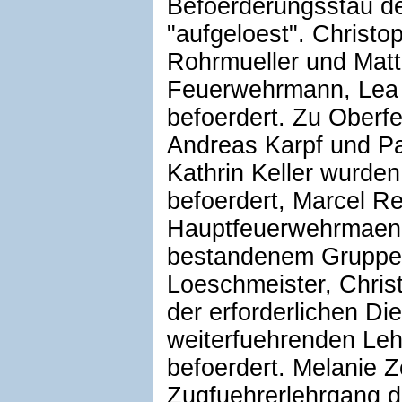
Befoerderungsstau d
"aufgeloest". Christ
Rohrmueller und Mat
Feuerwehrmann, Lea 
befoerdert. Zu Ober
Andreas Karpf und Pa
Kathrin Keller wurde
befoerdert, Marcel R
Hauptfeuerwehrmaenn
bestandenem Gruppe
Loeschmeister, Chris
der erforderlichen Die
weiterfuehrenden Le
befoerdert. Melanie
Zugfuehrerlehrgang d