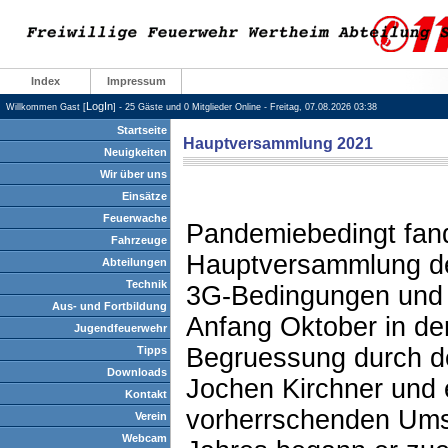
Index
Impressum
LogIn
Willkommen Gast [
] - 25 Gäste und 0 Mitglieder Online - Freitag, 07.08.2026 03:38
Startseite
Hauptversammlung 2021
Neuigkeiten
Wir über uns
Einsätze
Feuerwache
Pandemiebedingt fand
Fahrzeuge
Hauptversammlung der
Abteilungen
Technik
3G-Bedingungen und 
Aus- und Fortbildung
Anfang Oktober in de
Jugendfeuerwehr
Begruessung durch 
Tipps
Downloads
Jochen Kirchner und 
Kontakt
vorherrschenden Umst
Verein
Webcam