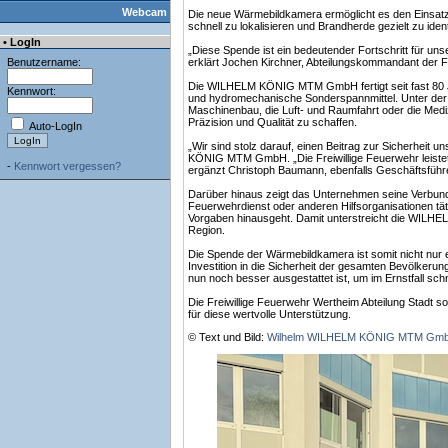
Webcam
Die neue Wärmebildkamera ermöglicht es den Einsatzk
schnell zu lokalisieren und Brandherde gezielt zu identi
• LogIn
„Diese Spende ist ein bedeutender Fortschritt für unse
Benutzername:
erklärt Jochen Kirchner, Abteilungskommandant der 
Die WILHELM KÖNIG MTM GmbH fertigt seit fast 80 Ja
Kennwort:
und hydromechanische Sonderspannmittel. Unter de
Maschinenbau, die Luft- und Raumfahrt oder die Med
Präzision und Qualität zu schaffen.
Auto-LogIn
„Wir sind stolz darauf, einen Beitrag zur Sicherheit 
KÖNIG MTM GmbH. „Die Freiwillige Feuerwehr leistet 
-
Kennwort vergessen?
ergänzt Christoph Baumann, ebenfalls Geschäftsfüh
Darüber hinaus zeigt das Unternehmen seine Verbunden
Feuerwehrdienst oder anderen Hilfsorganisationen tätig
Vorgaben hinausgeht. Damit unterstreicht die WILH
Region.
Die Spende der Wärmebildkamera ist somit nicht nur 
Investition in die Sicherheit der gesamten Bevölkeru
nun noch besser ausgestattet ist, um im Ernstfall schne
Die Freiwillige Feuerwehr Wertheim Abteilung Stad
für diese wertvolle Unterstützung.
© Text und Bild:
Wilhelm WILHELM KÖNIG MTM Gm