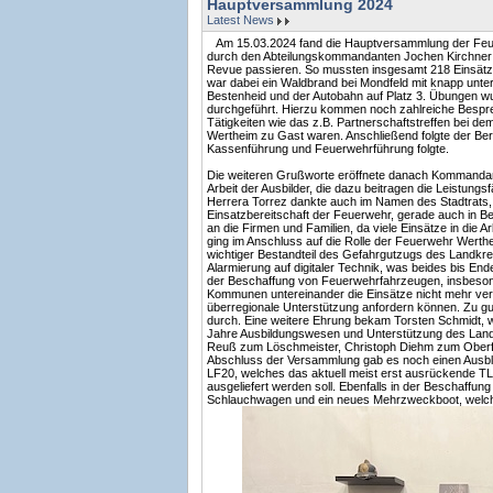
Hauptversammlung 2024
Latest News
Am 15.03.2024 fand die Hauptversammlung der Feue
durch den Abteilungskommandanten Jochen Kirchner l
Revue passieren. So mussten insgesamt 218 Einsätze
war dabei ein Waldbrand bei Mondfeld mit knapp unter
Bestenheid und der Autobahn auf Platz 3. Übungen w
durchgeführt. Hierzu kommen noch zahlreiche Bespr
Tätigkeiten wie das z.B. Partnerschaftstreffen bei 
Wertheim zu Gast waren. Anschließend folgte der Ber
Kassenführung und Feuerwehrführung folgte.
Die weiteren Grußworte eröffnete danach Kommandant T
Arbeit der Ausbilder, die dazu beitragen die Leistun
Herrera Torrez dankte auch im Namen des Stadtrats, 
Einsatzbereitschaft der Feuerwehr, gerade auch in Be
an die Firmen und Familien, da viele Einsätze in die 
ging im Anschluss auf die Rolle der Feuerwehr Werthe
wichtiger Bestandteil des Gefahrgutzugs des Landkre
Alarmierung auf digitaler Technik, was beides bis Ende
der Beschaffung von Feuerwehrfahrzeugen, insbesond
Kommunen untereinander die Einsätze nicht mehr verre
überregionale Unterstützung anfordern können. Zu gu
durch. Eine weitere Ehrung bekam Torsten Schmidt, 
Jahre Ausbildungswesen und Unterstützung des Landk
Reuß zum Löschmeister, Christoph Diehm zum Obe
Abschluss der Versammlung gab es noch einen Ausblic
LF20, welches das aktuell meist erst ausrückende T
ausgeliefert werden soll. Ebenfalls in der Beschaffung
Schlauchwagen und ein neues Mehrzweckboot, welche