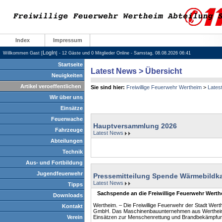
Index
Impressum
LogIn
Willkommen Gast [
] - 12 Gäste und 0 Mitglieder Online - Samstag, 08.08.2026 06:41
Startseite
Latest News > Übersicht
Neuigkeiten
Artikel veroeffentlichen
Sie sind hier:
Freiwillige Feuerwehr Wertheim
>
Lates
Wir über uns
Einsätze
Feuerwache
Hauptversammlung 2026
Fahrzeuge
Latest News
Abteilungen
Technik
Aus- und Fortbildung
Jugendfeuerwehr
Pressemitteilung Spende Wärmebildk
Latest News
Tipps
Sachspende an die Freiwillige Feuerwehr Werthei
Downloads
Wertheim. – Die Freiwillige Feuerwehr der Stadt W
Kontakt
GmbH. Das Maschinenbauunternehmen aus Wertheim h
Verein
Einsätzen zur Menschenrettung und Brandbekämpfung 