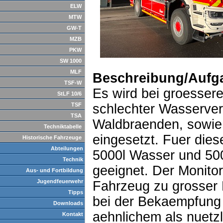
ELW
MTW
GW-T
MZB
PKW
SW 1000
MLF
Beschreibung/Aufg
TSF-W
Es wird bei groesse
StLF 10/6
TSF
schlechter Wasserver
TSA
Waldbraenden, sowie
Techniktabelle
eingesetzt. Fuer dies
Historische Fahrzeuge
Abteilungen
5000l Wasser und 500
Technik
geeignet. Der Monito
Aus- und Fortbildung
Jugendfeuerwehr
Fahrzeug zu grosser 
Tipps
bei der Bekaempfung
Downloads
aehnlichem als nuetzl
Kontakt