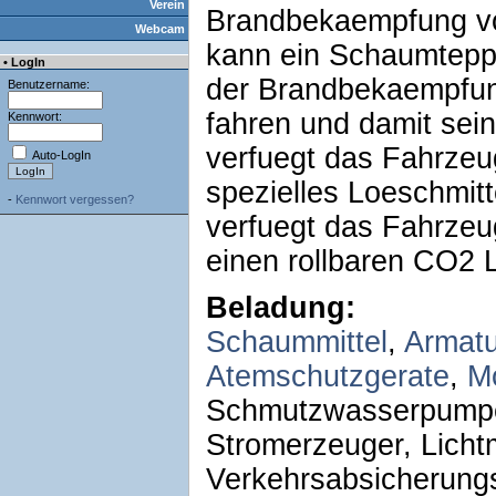
Verein
Brandbekaempfung vo
Webcam
kann ein Schaumtepp
• LogIn
der Brandbekaempfun
Benutzername:
fahren und damit sein
Kennwort:
verfuegt das Fahrzeu
Auto-LogIn
spezielles Loeschmitt
-
Kennwort vergessen?
verfuegt das Fahrzeug
einen rollbaren CO2 
Beladung:
Schaummittel
,
Armat
Atemschutzgerate
,
M
Schmutzwasserpumpe
Stromerzeuger, Licht
Verkehrsabsicherungs