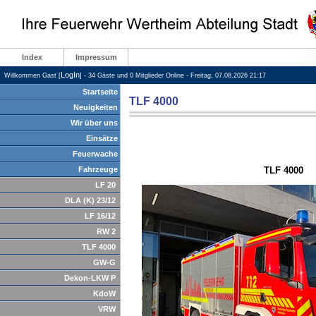
Index
Impressum
LogIn
Willkommen Gast [
] - 34 Gäste und 0 Mitglieder Online - Freitag, 07.08.2026 21:17
Startseite
TLF 4000
Neuigkeiten
Wir über uns
Einsätze
Feuerwache
Fahrzeuge
TLF 4000
LF 20
DLA (K) 23/12
LF 16/12
RW 2
TLF 4000
GW-G
Dekon-LKW P
KdoW
VRW