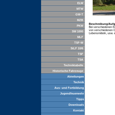
ELW
MTW
GW-T
MZB
Beschreibung/Auf
PKW
Bei verschiedenen Ei
von verschiedenen G
SW 1000
Lebensmitteln, usw. e
MLF
TSF-W
StLF 10/6
TSF
TSA
Techniktabelle
Historische Fahrzeuge
Abteilungen
Technik
Aus- und Fortbildung
Jugendfeuerwehr
Tipps
Downloads
Kontakt