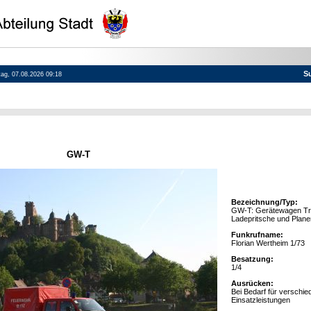
S
itag, 07.08.2026 09:18
GW-T
Bezeichnung/Typ:
GW-T: Gerätewagen Tra
Ladepritsche und Plan
Funkrufname:
Florian Wertheim 1/73
Besatzung:
1/4
Ausrücken:
Bei Bedarf für verschie
Einsatzleistungen