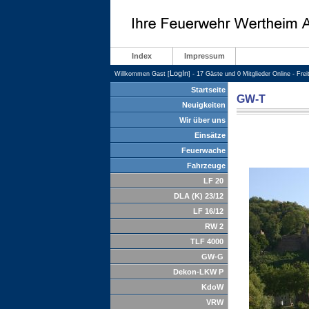
Index
Impressum
LogIn
Willkommen Gast [
] - 17 Gäste und 0 Mitglieder Online - Fre
Startseite
GW-T
Neuigkeiten
Wir über uns
Einsätze
Feuerwache
Fahrzeuge
LF 20
DLA (K) 23/12
LF 16/12
RW 2
TLF 4000
GW-G
Dekon-LKW P
KdoW
VRW