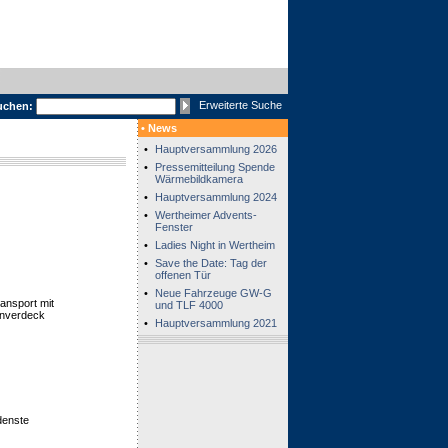
Erweiterte Suche
uchen:
• News
•
Hauptversammlung 2026
•
Pressemitteilung Spende
Wärmebildkamera
•
Hauptversammlung 2024
•
Wertheimer Advents-
Fenster
•
Ladies Night in Wertheim
•
Save the Date: Tag der
offenen Tür
•
Neue Fahrzeuge GW-G
nsport mit
und TLF 4000
enverdeck
•
Hauptversammlung 2021
denste