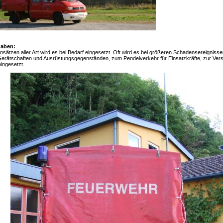
gaben:
nsätzen aller Art wird es bei Bedarf eingesetzt. Oft wird es bei größeren Schadensereignisse
erätschaften und Ausrüstungsgegenständen, zum Pendelverkehr für Einsatzkräfte, zur Vers
ingesetzt.