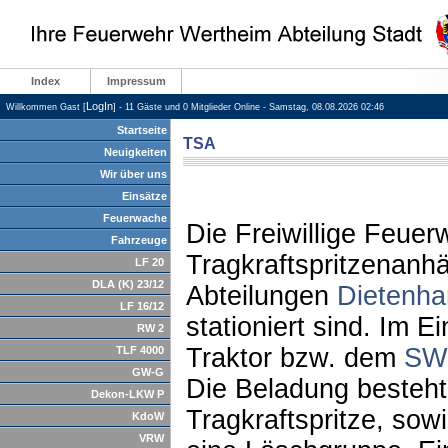
Index
Impressum
LogIn
Willkommen Gast [
] - 11 Gäste und 0 Mitglieder Online - Samstag, 08.08.2026 02:46
Startseite
TSA
Neuigkeiten
Wir über uns
Einsätze
Feuerwache
Die Freiwillige Feuer
Fahrzeuge
Tragkraftspritzenanh
LF 20
DLA (K) 23/12
Abteilungen
Dietenha
LF 16/12
stationiert sind. Im 
RW 2
Traktor bzw. dem
SW
TLF 4000
GW-G
Die Beladung besteht
Dekon-LKW P
Tragkraftspritze, sow
KdoW
VRW