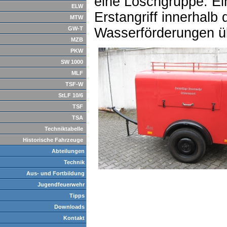
eine Löschgruppe. Ei
ELW
Erstangriff innerhalb
MTW
GW-T
Wasserförderungen ü
MZB
PKW
SW 1000
MLF
TSF-W
StLF 10/6
TSF
TSA
Techniktabelle
Historische Fahrzeuge
Abteilungen
Technik
Aus- und Fortbildung
Jugendfeuerwehr
Tipps
Downloads
Kontakt