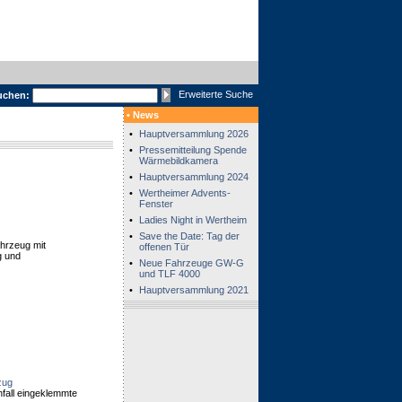
Erweiterte Suche
uchen:
• News
•
Hauptversammlung 2026
•
Pressemitteilung Spende
Wärmebildkamera
•
Hauptversammlung 2024
•
Wertheimer Advents-
Fenster
•
Ladies Night in Wertheim
•
Save the Date: Tag der
hrzeug mit
offenen Tür
g und
•
Neue Fahrzeuge GW-G
und TLF 4000
•
Hauptversammlung 2021
zug
fall eingeklemmte