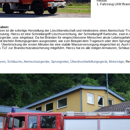
Person
1. Fahrzeug LKW Bran
gaben:
tzen ist die sofortige Herstellung der Löschbereitschaft und mindestens eines Atemschutz-Tru
tung. Hierzu ist eine Schnellangriff-Löschvorrichtung, der Schnellangriff Karlsruhe, zwei in
tzgeräte, usw. eingebaut. Da bei Bränden für eingeschlossene Menschen akute Lebensgefahr
it leichten Rettungsgeräten ausgestattet, wie zum Beispiel dem Tragetuch oder dem Sprungre
 Überbrückung der ersten Minuten bis eine stabile Wasserversorgung eingerichtet ist. Auch
s TLF zur Brandschutzabsicherung mitgeführt. Hierzu hat es alle nötigen Armaturen, Schläu
uren
,
Schläuche
,
Atemschutzgeräte
,
Sprungretter
,
Überdruckbelüftungsgerät
,
Motorsäge
, Re