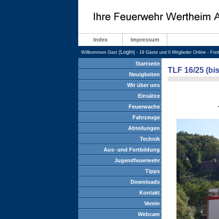
Index
Impressum
LogIn
Willkommen Gast [
] - 19 Gäste und 0 Mitglieder Online - Fre
Startseite
TLF 16/25 (bi
Neuigkeiten
Wir über uns
Einsätze
Feuerwache
Fahrzeuge
Abteilungen
Technik
Aus- und Fortbildung
Jugendfeuerwehr
Tipps
Downloads
Kontakt
Verein
Webcam