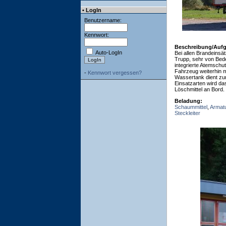
• LogIn
Benutzername:
Kennwort:
Beschreibung/Auf
Auto-LogIn
Bei allen Brandeinsä
Trupp, sehr von Bedeu
integrierte Atemschu
Fahrzeug weiterhin m
-
Kennwort vergessen?
Wassertank dient zur
Einsatzarten wird da
Löschmittel an Bord.
Beladung:
Schaummittel
,
Armat
Steckleiter