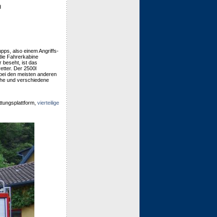
d
pps, also einem Angriffs-
 die Fahrerkabine
 beseht, ist das
tter. Der 2500l
 bei den meisten anderen
che und verschiedene
ttungsplattform,
vierteilige