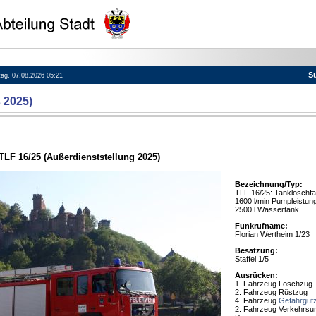
S
itag, 07.08.2026 05:21
s 2025)
TLF 16/25 (Außerdienststellung 2025)
Bezeichnung/Typ:
TLF 16/25: Tanklöschfa
1600 l/min Pumpleistun
2500 l Wassertank
Funkrufname:
Florian Wertheim 1/23
Besatzung:
Staffel 1/5
Ausrücken:
1. Fahrzeug Löschzug
2. Fahrzeug Rüstzug
4. Fahrzeug
Gefahrgut
2. Fahrzeug Verkehrsun