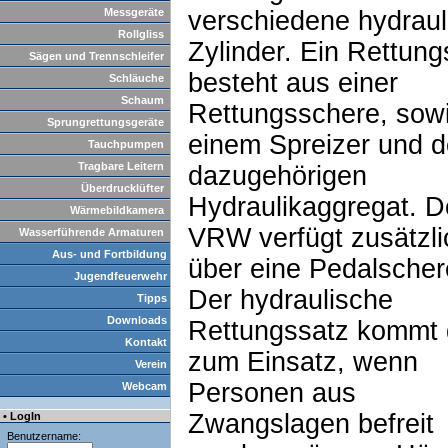
Messgeräte
verschiedene hydraul
Rollgliss
Zylinder. Ein Rettung
Sägen und Trennschleifer
besteht aus einer
Schläuche
Schaum
Rettungsschere, sow
Sprungrettungsgeräte
einem Spreizer und 
Tauchpumpen
Tragbare Leitern
dazugehörigen
Überdrucklüfter
Hydraulikaggregat. D
Wärmebildkamera
VRW verfügt zusätzli
Wasserführende Armaturen
Aus- und Fortbildung
über eine Pedalscher
Jugendfeuerwehr
Der hydraulische
Tipps
Downloads
Rettungssatz kommt
Kontakt
zum Einsatz, wenn
Verein
Personen aus
Webcam
Zwangslagen befreit
• LogIn
Benutzername: