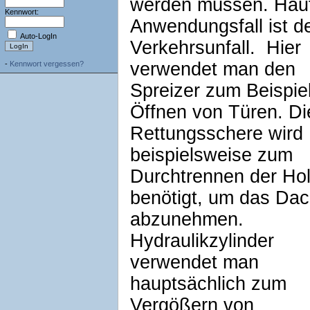
werden müssen. Häuf
Kennwort:
Anwendungsfall ist d
Auto-LogIn
Verkehrsunfall. Hier
verwendet man den
-
Kennwort vergessen?
Spreizer zum Beispie
Öffnen von Türen. Di
Rettungsschere wird
beispielsweise zum
Durchtrennen der Ho
benötigt, um das Da
abzunehmen.
Hydraulikzylinder
verwendet man
hauptsächlich zum
Vergößern von