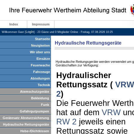
Index
Impressum
LogIn
Willkommen Gast [
] - 23 Gäste und 0 Mitglieder Online - Freitag, 07.08.2026 10:25
Startseite
Hydraulische Rettungsgeräte
Neuigkeiten
Wir über uns
Einsätze
Hydraulische Rettungsgeräte werden verwendet um gr
Feuerwache
Gerätschaften zur Verfügung:
Fahrzeuge
Hydraulischer
Abteilungen
Rettungssatz (
VRW
Technik
2
)
Atemschutzgeräte
Bekleidung
Die Feuerwehr Wert
Funk
hat auf dem
VRW
un
Gefahrgutpumpen
Gerätesatz Absturzsicherung
RW 2
jeweils einen
Hydraulische Rettungsgeräte
Rettungssatz sowie
Hebe-/Dichtkissen