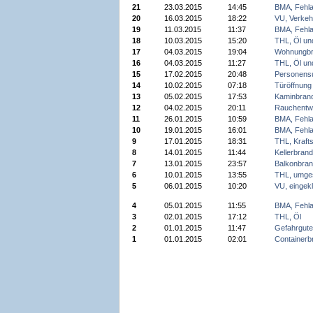
21
23.03.2015
14:45
BMA, Fehla
20
16.03.2015
18:22
VU, Verkeh
19
11.03.2015
11:37
BMA, Fehla
18
10.03.2015
15:20
THL, Öl un
17
04.03.2015
19:04
Wohnungbr
16
04.03.2015
11:27
THL, Öl un
15
17.02.2015
20:48
Personens
14
10.02.2015
07:18
Türöffnung
13
05.02.2015
17:53
Kaminbran
12
04.02.2015
20:11
Rauchentw
11
26.01.2015
10:59
BMA, Fehla
10
19.01.2015
16:01
BMA, Fehla
9
17.01.2015
18:31
THL, Krafts
8
14.01.2015
11:44
Kellerbrand
7
13.01.2015
23:57
Balkonbran
6
10.01.2015
13:55
THL, umge
5
06.01.2015
10:20
VU, eingek
4
05.01.2015
11:55
BMA, Fehla
3
02.01.2015
17:12
THL, Öl
2
01.01.2015
11:47
Gefahrgute
1
01.01.2015
02:01
Containerb