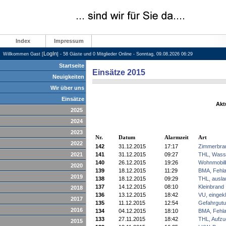
Index
Impressum
LogIn
Willkommen Gast [
] - 58 Gäste und 0 Mitglieder Online - Sonntag, 09.08.2026 06:29
Startseite
Einsätze 2015
Neuigkeiten
Wir über uns
Einsätze
Akt
2025
2024
2023
Nr.
Datum
Alarmzeit
Art
2022
142
31.12.2015
17:17
Zimmerbra
2021
141
31.12.2015
09:27
THL, Wass
140
26.12.2015
19:26
Wohnmobil
2020
139
18.12.2015
11:29
BMA, Fehla
2019
138
18.12.2015
09:29
THL, auslau
137
14.12.2015
08:10
Kleinbrand
2018
136
13.12.2015
18:42
VU, eingek
2017
135
11.12.2015
12:54
Gefahrgutun
2016
134
04.12.2015
18:10
BMA, Fehla
133
27.11.2015
18:42
THL, Aufzu
2015