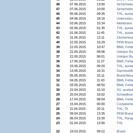
48
07.06.2015
13:00
Sicherheit
47
07.06.2015
10:00
Sicherheit
46
05.06.2015
09:35
THL, auslau
45
04.06.2015
18:16
Unterstüt
44
03.06.2015
15:34
Kleinbrand
43
02.06.2015
01:30
THL, auslau
42
01.06.2015
11:45
THL, auslau
41
31.05.2015
13:11
Zimmerbra
40
22.05.2015
16:29
PKW Bran
39
22.05.2015
10:47
BMA, Fehla
38
22.05.2015
09:06
Unklare Ra
37
22.05.2015
06:01
Unklare Ra
36
17.05.2015
11:27
BMA, Fehla
35
15.05.2015
09:20
THL, auslau
34
13.05.2015
16:31
Dachstuhlb
33
05.05.2015
15:11
Brand Abs
32
04.05.2015
11:43
BMA, Fehla
31
03.05.2015
08:50
BMA, Fehla
30
22.04.2015
15:10
VU, auslauf
29
20.04.2015
16:02
Schwelbra
28
17.04.2015
08:04
BMA, Fehla
27
15.04.2015
00:00
Containerb
26
11.04.2015
20:11
THL, Öl
25
09.04.2015
13:35
PKW Bran
24
06.04.2015
15:30
THL, Parag
23
01.04.2015
13:56
THL
22
24.03.2015
09:22
Brand