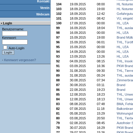
Kontakt
104
19.09.2015
08:00
HL Notunte
Verein
103
18.09.2015
19:00
HL Notunte
102
18.09.2015
12:42
Gefahrgutun
Webcam
101
18.09.2015
08:42
VU, eingek
• LogIn
100
17.09.2015
00:00
HL, LEA
99
16.09.2015
18:04
THL, auslau
Benutzername:
98
16.09.2015
00:00
HL, LEA
97
15.09.2015
19:00
Brand Müll
Kennwort:
96
15.09.2015
06:01
THL, Türöf
95
15.09.2015
00:00
HL, LEA
Auto-LogIn
94
14.09.2015
00:00
HL, LEA
93
13.09.2015
13:26
HL, LEA
-
Kennwort vergessen?
92
04.09.2015
08:15
THL, Insek
91
03.09.2015
16:36
PKW Bran
90
31.08.2015
09:30
THL, Tierre
89
31.08.2015
05:24
THL, auslau
88
30.08.2015
07:34
Zimmerbra
87
30.08.2015
03:11
Brand
86
22.08.2015
19:23
Brand
85
12.08.2015
18:23
THL, Unwet
84
12.08.2015
18:13
THL, Unwet
83
08.08.2015
07:48
BMA, Fehla
82
07.08.2015
11:18
Balkonbran
81
05.08.2015
15:29
Wohnungsb
80
03.08,2015
20:50
THL, Tierb
79
02.08.2015
08:45
Autofreier 
78
30.07.2015
16:29
PKW Bran
77
29.07.2015
15:26
PKW Bran