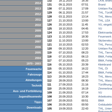
132
18.11.2015
16:35
LKW, Bran
2014
131
09.11.2015
07:51
Brand
2013
130
07.11.2015
17:09
Unklare Ra
129
06.11.2015
21:57
THL, Türöf
2012
128
03.11.2015
13:14
THL, Mens
2011
127
21.10.2015
13:00
THL, LEA
126
20.10.2015
11:45
VU, eingek
2010
125
18.10.2015
04:45
VU
2009
124
15.10.2015
17:53
Elektroanl
2008
123
11.10.2015
18:30
Feuerwerk
122
11.10.2015
13:00
Sitzbereits
2007
121
10.10.2015
02:53
THL, Pers
2006
120
09.10.2015
12:20
Unklare Ra
2005
119
07.10.2015
08:23
THL, Tierre
118
07.10.2015
06:13
BMA, Fehla
2004
117
07.10.2015
05:23
BMA, Fehla
1970 - 2003
116
05.10.2015
20:39
Kleinbrand
115
05.10.2015
16:22
THL, Öl
Feuerwache
114
01.10.2015
17:44
BMA, Fehla
Fahrzeuge
113
28.09.2015
18:23
THL, Mens
Abteilungen
112
28.09.2015
08:30
THL, Wass
111
27.09.2015
21:16
Türöffnung
Technik
110
25.09.2015
16:19
Zimmerbra
Aus- und Fortbildung
109
21.09.2015
07:14
VU
Jugendfeuerwehr
108
20.09.2015
10:30
Arbeitseins
107
20.09.2015
00:51
BMA
Tipps
106
20.09.2015
00:50
Gebäudebr
Downloads
105
19.09.2015
22:43
THL, Unter
Rettungsdi