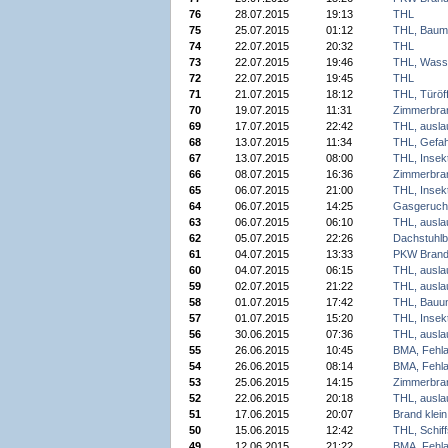
76
28.07.2015
19:13
THL
75
25.07.2015
01:12
THL, Baum 
74
22.07.2015
20:32
THL
73
22.07.2015
19:46
THL, Wass
72
22.07.2015
19:45
THL
71
21.07.2015
18:12
THL, Türöf
70
19.07.2015
11:31
Zimmerbra
69
17.07.2015
22:42
THL, auslau
68
13.07.2015
11:34
THL, Gefah
67
13.07.2015
08:00
THL, Insek
66
08.07.2015
16:36
Zimmerbra
65
06.07.2015
21:00
THL, Insek
64
06.07.2015
14:25
Gasgeruch
63
06.07.2015
06:10
THL, auslau
62
05.07.2015
22:26
Dachstuhlb
61
04.07.2015
13:33
PKW Bran
60
04.07.2015
06:15
THL, auslau
59
02.07.2015
21:22
THL, auslau
58
01.07.2015
17:42
THL, Bauun
57
01.07.2015
15:20
THL, Insek
56
30.06.2015
07:36
THL, auslau
55
26.06.2015
10:45
BMA, Fehla
54
26.06.2015
08:14
BMA, Fehla
53
25.06.2015
14:15
Zimmerbra
52
22.06.2015
20:18
THL, auslau
51
17.06.2015
20:07
Brand klein
50
15.06.2015
12:42
THL, Schiff
49
12.06.2015
21:22
BMA, Fehla