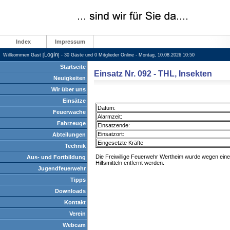
Index
Impressum
LogIn
Willkommen Gast [
] - 30 Gäste und 0 Mitglieder Online - Montag, 10.08.2026 10:50
Startseite
Einsatz Nr. 092 - THL, Insekten
Neuigkeiten
Wir über uns
Einsätze
Datum:
Feuerwache
Alarmzeit:
Fahrzeuge
Einsatzende:
Einsatzort:
Abteilungen
Eingesetzte Kräfte
Technik
Die Freiwillige Feuerwehr Wertheim wurde wegen ein
Aus- und Fortbildung
Hilfsmitteln entfernt werden.
Jugendfeuerwehr
Tipps
Downloads
Kontakt
Verein
Webcam