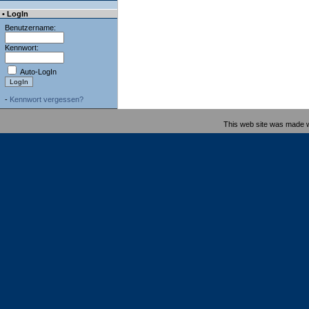
• LogIn
Benutzername:
Kennwort:
Auto-LogIn
-
Kennwort vergessen?
This web site was made 