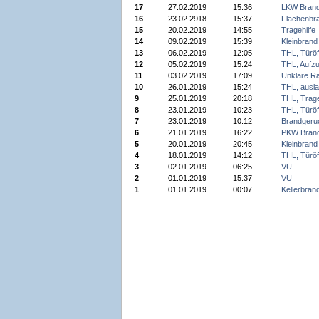
17
27.02.2019
15:36
LKW Bran
16
23.02.2918
15:37
Flächenbr
15
20.02.2019
14:55
Tragehilfe
14
09.02.2019
15:39
Kleinbrand
13
06.02.2019
12:05
THL, Türöf
12
05.02.2019
15:24
THL, Aufz
11
03.02.2019
17:09
Unklare R
10
26.01.2019
15:24
THL, ausla
9
25.01.2019
20:18
THL, Trage
8
23.01.2019
10:23
THL, Türöf
7
23.01.2019
10:12
Brandgeru
6
21.01.2019
16:22
PKW Bran
5
20.01.2019
20:45
Kleinbrand
4
18.01.2019
14:12
THL, Türöf
3
02.01.2019
06:25
VU
2
01.01.2019
15:37
VU
1
01.01.2019
00:07
Kellerbran