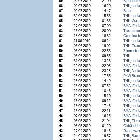
69
02.07.2019
21:00
Brandgeru
68
02.07.2019
16:20
THL, ausla
67
02.07.2019
14:47
Brand
66
30.06.2019
15:53
THL, ausla
65
29.06.2019
01:33
THL, Wass
64
27.06.2019
07:00
BMA, Fehl
63
26.06.2019
20:00
Tierrettung
62
18.06.2019
18:32
Container
61
11.06.2019
06:24
THL, ausla
60
06.06.2019
19:02
THL, Trage
59
03.06.2019
22:53
Zimmerba
58
03.06.2019
09:55
THL
57
31.05.2019
13:26
THL, ausla
56
29.05.2019
22:08
BMA, Fehl
55
25.05.2019
23:28
THL, Ausl
54
25.05.2019
17:55
PKW Bran
53
25.05.2019
14:49
THL, ausla
52
23.05.2019
07:52
BMA, Fehl
51
21.05.2019
10:46
BMA, Fehl
50
19.05.2019
15:10
THL, ausla
49
16.05.2019
09:12
BMA, Fehl
48
15.05.2019
17:46
THL, ausla
47
13.05.2019
22:11
BMA, Fehl
46
07.05.2019
16:15
BMA, Fehl
45
05.05.2019
21:04
THL, Tierr
44
05.05.2019
01:20
Gebäudeb
43
27.04.2019
18:46
Rauchwarn
42
24.04.2019
19:57
THL, Baum