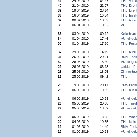
41
24.04.2019
04:47
THL, Ausl
40
21.04.2019
21:07
THL, Drehl
39
19.04.2019
23:14
THL, Drehl
38
16.04.2019
16:04
THL, Insek
37
08.04.2019
18:02
THL, Aufz
36
06.04.2019
10:32
VU
35
03.04.2019
00:12
Kellerbran
34
01.04.2019
17:46
VU, einge
33
01.04.2019
17:18
THL, Perso
32
29.03.2019
14:19
THL, Aufz
31
26.03.2019
20:01
BMA, Fehl
30
26.03.2019
16:40
VU, einge
29
26.03.2019
06:13
Unklare R
28
25.03.2019
18:25
Zimmerbra
27
25.03.2019
09:42
THL
26
19.03.2019
20:47
PKW Bran
25
06.03.2019
19:35
THL, ausla
24
06.03.2019
16:29
VU, einge
23
05.03.2019
20:38
THL, Türöf
22
05.03.2019
18:39
VU, einge
21
05.03.2019
18:08
THL, Wass
20
04.03.2019
10:55
THL, klein
19
01.03.2019
14:49
BMA, Fehl
18
01.03.2019
10:19
VU, einge