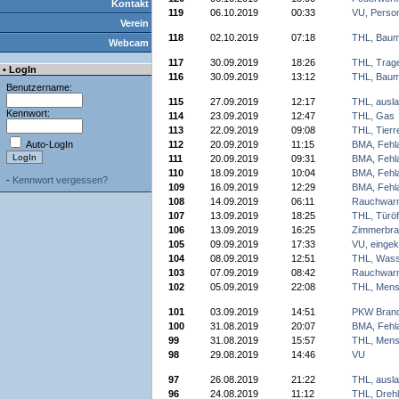
Kontakt
119
06.10.2019
00:33
VU, Perso
Verein
118
02.10.2019
07:18
THL, Baum
Webcam
117
30.09.2019
18:26
THL, Trage
• LogIn
116
30.09.2019
13:12
THL, Baum
Benutzername:
115
27.09.2019
12:17
THL, ausla
Kennwort:
114
23.09.2019
12:47
THL, Gas
113
22.09.2019
09:08
THL, Tierr
Auto-LogIn
112
20.09.2019
11:15
BMA, Fehl
111
20.09.2019
09:31
BMA, Fehl
110
18.09.2019
10:04
BMA, Fehl
-
Kennwort vergessen?
109
16.09.2019
12:29
BMA, Fehl
108
14.09.2019
06:11
Rauchwarn
107
13.09.2019
18:25
THL, Türöf
106
13.09.2019
16:25
Zimmerbra
105
09.09.2019
17:33
VU, einge
104
08.09.2019
12:51
THL, Wass
103
07.09.2019
08:42
Rauchwarn
102
05.09.2019
22:08
THL, Mens
101
03.09.2019
14:51
PKW Bran
100
31.08.2019
20:07
BMA, Fehl
99
31.08.2019
15:57
THL, Mens
98
29.08.2019
14:46
VU
97
26.08.2019
21:22
THL, ausla
96
24.08.2019
11:12
THL, Drehl