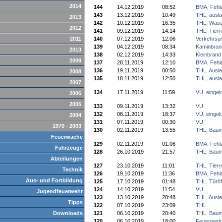
2014
144
14.12.2019
08:52
BMA, Fehl
143
13.12.2019
10:49
THL, ausla
2013
142
10.12.2019
16:35
THL, Wass
2012
141
09.12.2019
14:14
THL, Tierr
2011
140
07.12.2019
12:06
Verkehrsun
139
04.12.2019
08:34
Kaminbran
2010
138
02.12.2019
14:33
Kleinbrand
2009
137
28.11.2019
12:10
BMA, Fehl
136
19.11.2019
00:50
THL, Ausl
2008
135
18.11.2019
12:50
THL, ausla
2007
134
17.11.2019
11:59
VU, einge
2006
2005
133
09.11.2019
13:32
VU
132
08.11.2019
18:37
VU, einge
2004
131
07.11.2019
00:30
VU
1970 - 2003
130
02.11.2019
13:55
THL, Baum
Feuerwache
129
02.11.2019
01:06
BMA, Fehl
Fahrzeuge
128
26.10.2019
21:57
THL, Baum
Abteilungen
127
23.10.2019
11:01
THL, Tierr
Technik
126
19.10.2019
11:36
BMA, Fehl
Aus- und Fortbildung
125
17.10.2019
01:48
THL, Türöf
124
14.10.2019
11:54
VU
Jugendfeuerwehr
123
13.10.2019
20:48
THL, Ausl
Tipps
122
07.10.2019
23:09
THL
Downloads
121
06.10.2019
20:40
THL, Bau
120
06.10.2019
18:00
Feuerwerk