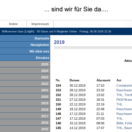
Index
Impressum
LogIn
Willkommen Gast [
] - 56 Gäste und 0 Mitglieder Online - Freitag, 06.08.2026 22:34
Startseite
2019
Neuigkeiten
Wir über uns
Einsätze
Aktu
2025
2024
2023
Nr.
Datum
Alarmzeit
Art
2022
154
30.12.2019
17:10
Container
2021
153
28.12.2019
23:32
Rauchwarn
152
28.12.2019
13:02
THL, Türöf
2020
151
27.12.2019
18:31
PKW Bran
2019
150
22.12.2019
22:19
THL
149
18.12.2019
22:48
Rauchwarn
2018
148
17.12.2019
21:11
Rauchwarn
2017
147
17.12.2019
07:03
THL
2016
146
15.12.2019
08:06
BMA, Fehl
145
14.12.2019
17:47
THL, Baum
2015