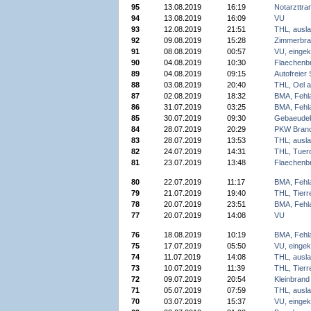
95
13.08.2019
16:19
Notarzttra
94
13.08.2019
16:09
VU
93
12.08.2019
21:51
THL, ausla
92
09.08.2019
15:28
Zimmerbra
91
08.08.2019
00:57
VU, einge
90
04.08.2019
10:30
Flaechenb
89
04.08.2019
09:15
Autofreier
88
03.08.2019
20:40
THL, Oel 
87
02.08.2019
18:32
BMA, Fehl
86
31.07.2019
03:25
BMA, Fehl
85
30.07.2019
09:30
Gebaeude
84
28.07.2019
20:29
PKW Bran
83
28.07.2019
13:53
THL; ausla
82
24.07.2019
14:31
THL, Tuer
81
23.07.2019
13:48
Flaechenb
80
22.07.2019
11:17
BMA, Fehl
79
21.07.2019
19:40
THL, Tierr
78
20.07.2019
23:51
BMA, Fehl
77
20.07.2019
14:08
VU
76
18.08.2019
10:19
BMA, Fehl
75
17.07.2019
05:50
VU, einge
74
11.07.2019
14:08
THL, ausla
73
10.07.2019
11:39
THL, Tierr
72
09.07.2019
20:54
Kleinbrand
71
05.07.2019
07:59
THL, ausla
70
03.07.2019
15:37
VU, einge