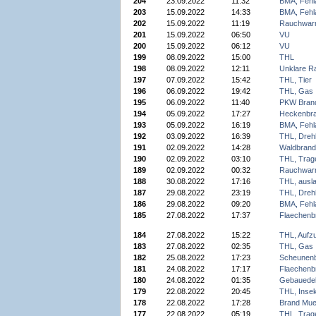
204
23.09.2022
11:32
BMA, Fehl
203
15.09.2022
14:33
BMA, Fehl
202
15.09.2022
11:19
Rauchwar
201
15.09.2022
06:50
VU
200
15.09.2022
06:12
VU
199
08.09.2022
15:00
THL
198
08.09.2022
12:11
Unklare R
197
07.09.2022
15:42
THL, Tier
196
06.09.2022
19:42
THL, Gas
195
06.09.2022
11:40
PKW Bran
194
05.09.2022
17:27
Heckenbr
193
05.09.2022
16:19
BMA, Fehl
192
03.09.2022
16:39
THL, Drehl
191
02.09.2022
14:28
Waldbrand
190
02.09.2022
03:10
THL, Trage
189
02.09.2022
00:32
Rauchwar
188
30.08.2022
17:16
THL, ausla
187
29.08.2022
23:19
THL, Drehl
186
29.08.2022
09:20
BMA, Fehl
185
27.08.2022
17:37
Flaechenb
184
27.08.2022
15:22
THL, Aufz
183
27.08.2022
02:35
THL, Gas
182
25.08.2022
17:23
Scheunen
181
24.08.2022
17:17
Flaechenb
180
24.08.2022
01:35
Gebauede
179
22.08.2022
20:45
THL, Inse
178
22.08.2022
17:28
Brand Muel
177
22.08.2022
05:19
THL, Trage