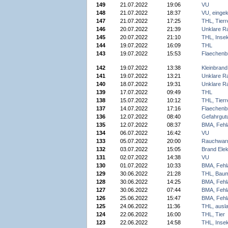
149
21.07.2022
19:06
VU
148
21.07.2022
18:37
VU, einge
147
21.07.2022
17:25
THL, Tierr
146
20.07.2022
21:39
Unklare R
145
20.07.2022
21:10
THL, Inse
144
19.07.2022
16:09
THL
143
19.07.2022
15:53
Flaechenb
142
19.07.2022
13:38
Kleinbrand
141
19.07.2022
13:21
Unklare R
140
18.07.2022
19:31
Unklare R
139
17.07.2022
09:49
THL
138
15.07.2022
10:12
THL, Tierr
137
14.07.2022
17:16
Flaechenb
136
12.07.2022
08:40
Gefahrgutu
135
12.07.2022
08:37
BMA, Fehl
134
06.07.2022
16:42
VU
133
05.07.2022
20:00
Rauchwar
132
03.07.2022
15:05
Brand Elek
131
02.07.2022
14:38
VU
130
01.07.2022
10:33
BMA, Fehl
129
30.06.2022
21:28
THL, Bau
128
30.06.2022
14:25
BMA, Fehl
127
30.06.2022
07:44
BMA, Fehl
126
25.06.2022
15:47
BMA, Fehl
125
24.06.2022
11:36
THL, ausla
124
22.06.2022
16:00
THL, Tier
123
22.06.2022
14:58
THL, Inse