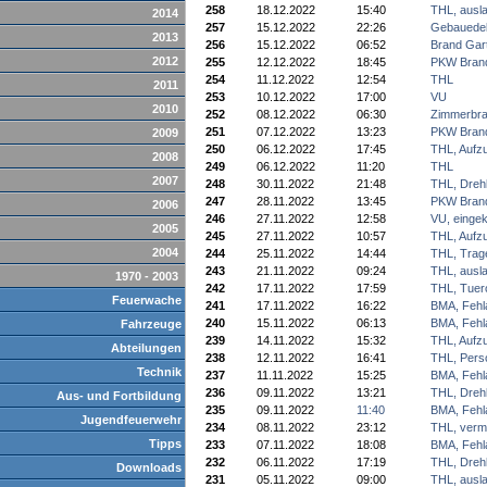
258
18.12.2022
15:40
THL, ausla
2014
257
15.12.2022
22:26
Gebauede
2013
256
15.12.2022
06:52
Brand Gar
2012
255
12.12.2022
18:45
PKW Bran
254
11.12.2022
12:54
THL
2011
253
10.12.2022
17:00
VU
2010
252
08.12.2022
06:30
Zimmerbr
251
07.12.2022
13:23
PKW Bran
2009
250
06.12.2022
17:45
THL, Aufz
2008
249
06.12.2022
11:20
THL
2007
248
30.11.2022
21:48
THL, Drehl
247
28.11.2022
13:45
PKW Bran
2006
246
27.11.2022
12:58
VU, einge
2005
245
27.11.2022
10:57
THL, Aufz
2004
244
25.11.2022
14:44
THL, Trage
243
21.11.2022
09:24
THL, ausla
1970 - 2003
242
17.11.2022
17:59
THL, Tuer
Feuerwache
241
17.11.2022
16:22
BMA, Fehl
240
15.11.2022
06:13
BMA, Fehl
Fahrzeuge
239
14.11.2022
15:32
THL, Aufz
Abteilungen
238
12.11.2022
16:41
THL, Pers
Technik
237
11.11.2022
15:25
BMA, Fehl
236
09.11.2022
13:21
THL, Drehl
Aus- und Fortbildung
235
09.11.2022
11:40
BMA, Fehl
Jugendfeuerwehr
234
08.11.2022
23:12
THL, verm
Tipps
233
07.11.2022
18:08
BMA, Fehl
232
06.11.2022
17:19
THL, Drehl
Downloads
231
05.11.2022
09:00
THL, ausla