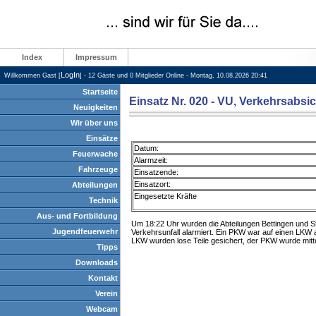
Index
Impressum
LogIn
Willkommen Gast [
] - 12 Gäste und 0 Mitglieder Online - Montag, 10.08.2026 20:41
Startseite
Einsatz Nr. 020 - VU, Verkehrsabsi
Neuigkeiten
Wir über uns
Einsätze
Datum:
Feuerwache
Alarmzeit:
Fahrzeuge
Einsatzende:
Einsatzort:
Abteilungen
Eingesetzte Kräfte
Technik
Aus- und Fortbildung
Um 18:22 Uhr wurden die Abteilungen Bettingen und S
Jugendfeuerwehr
Verkehrsunfall alarmiert. Ein PKW war auf einen LKW a
LKW wurden lose Teile gesichert, der PKW wurde mitte
Tipps
Downloads
Kontakt
Verein
Webcam