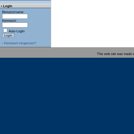
• LogIn
Benutzername:
Kennwort:
Auto-LogIn
-
Kennwort vergessen?
This web site was made 