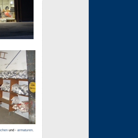
uchen
und -
armaturen
.