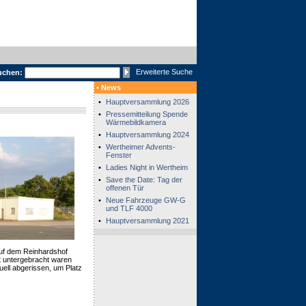
Erweiterte Suche
uchen:
• News
•
Hauptversammlung 2026
•
Pressemitteilung Spende
Wärmebildkamera
•
Hauptversammlung 2024
•
Wertheimer Advents-
Fenster
•
Ladies Night in Wertheim
•
Save the Date: Tag der
offenen Tür
•
Neue Fahrzeuge GW-G
und TLF 4000
•
Hauptversammlung 2021
auf dem Reinhardshof
it untergebracht waren
ell abgerissen, um Platz