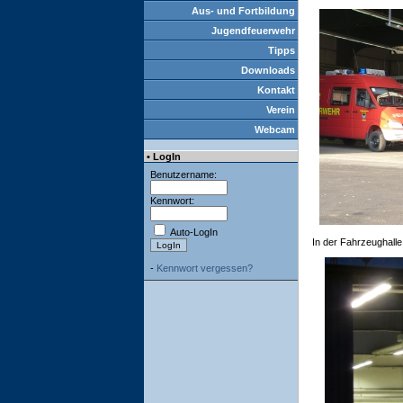
Aus- und Fortbildung
Jugendfeuerwehr
Tipps
Downloads
Kontakt
Verein
Webcam
• LogIn
Benutzername:
Kennwort:
Auto-LogIn
In der Fahrzeughalle
-
Kennwort vergessen?