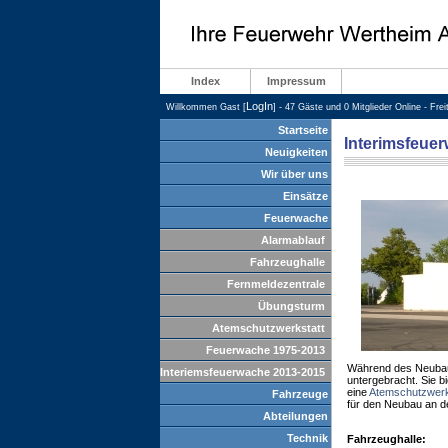
Index
Impressum
LogIn
Willkommen Gast [
] - 47 Gäste und 0 Mitglieder Online - Fre
Startseite
Interimsfeuer
Neuigkeiten
Wir über uns
Einsätze
Feuerwache
Alarmablauf
Fahrzeughalle
Fernmeldezentrale
Übungsturm
Atemschutzwerkstatt
Feuerwache 1975-2013
Während des Neubaus
Interiemsfeuerwache 2013-2015
untergebracht. Sie bi
eine
Atemschutzwerk
Fahrzeuge
für den Neubau an de
Abteilungen
Technik
Fahrzeughalle: