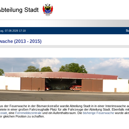
S
itag, 07.08.2026 17:18
wache (2013 - 2015)
 der Feuerwache in der Bismarckstraße wardie Abteilung Stadt in in einer Interimswache 
etete in einer großen Fahrzeughalle Platz für alle Fahrzeuge der Abteilung Stadt. Ebenfalls m
statt
, eine
Fernmeldezentrale
und ein Aufenthaltsraum. Die
bisherige Feuerwache
wurde aktu
r gleichen Position zu schaffen.