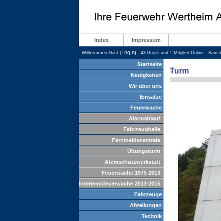
Index
Impressum
LogIn
Willkommen Gast [
] - 43 Gäste und 1 Mitglied Online - Sams
Startseite
Turm
Neuigkeiten
Wir über uns
Einsätze
Feuerwache
Alarmablauf
Fahrzeughalle
Fernmeldezentrale
Übungsturm
Atemschutzwerkstatt
Feuerwache 1975-2013
Interiemsfeuerwache 2013-2015
Fahrzeuge
Abteilungen
Technik