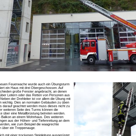
neuen Feuerwache wurde auch ein Übungsturm
iert ein Haus mit drei Obergeschossen. Auf
rschieden große Fenster angebracht, an denen
über Leitern oder das Retten von Personen aus
Neben der Drehleiter ist vor allem die Übung mit
rn wichtig. Dies an normalen Gebäuden zu üben
ets darauf geachtet werden muss dieses nicht zu
er weiteren Seite des Turms können die
ke über eine Metallbrüstung betreten werden.
en Balkon an einem Wohnhaus. Des weiteren
ngen aus der Höhen- und Tiefenrettung an dem
erden, wie zum Beispiel die waagrechte
n über ein Treppenauge.
ich mit einer trockenen Steigleitung ausgerüstet