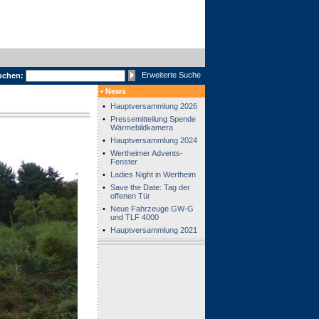
Erweiterte Suche
uchen:
• News
•
Hauptversammlung 2026
•
Pressemitteilung Spende
Wärmebildkamera
•
Hauptversammlung 2024
•
Wertheimer Advents-
Fenster
•
Ladies Night in Wertheim
•
Save the Date: Tag der
offenen Tür
•
Neue Fahrzeuge GW-G
und TLF 4000
•
Hauptversammlung 2021