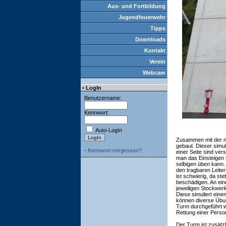
Aus- und Fortbildung
Jugendfeuerwehr
Tipps
Downloads
Kontakt
Verein
Webcam
• LogIn
Benutzername:
Kennwort:
Auto-LogIn
Zusammen mit der 
gebaut. Dieser simul
-
Kennwort vergessen?
einer Seite sind ve
man das Einsteigen 
selbigen üben kann. 
den tragbaren Leite
ist schwierig, da st
beschädigen. An ein
jeweiligen Stockwer
Diese simuliert ein
können diverse Übu
Turm durchgeführt w
Rettung einer Perso
Der Turm ist zusätzl