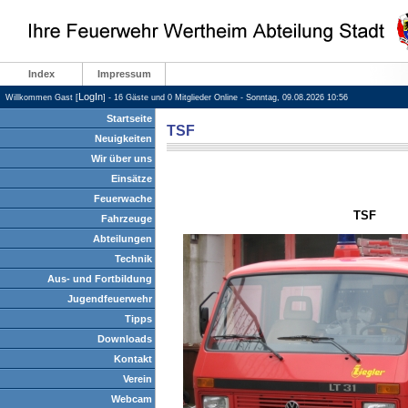
Index
Impressum
LogIn
Willkommen Gast [
] - 16 Gäste und 0 Mitglieder Online - Sonntag, 09.08.2026 10:56
Startseite
TSF
Neuigkeiten
Wir über uns
Einsätze
Feuerwache
TSF
Fahrzeuge
Abteilungen
Technik
Aus- und Fortbildung
Jugendfeuerwehr
Tipps
Downloads
Kontakt
Verein
Webcam