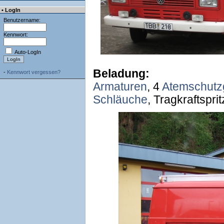
• LogIn
Benutzername:
Kennwort:
Auto-LogIn
Beladung:
-
Kennwort vergessen?
Armaturen
, 4
Atemschutz
Schläuche
, Tragkraftspri