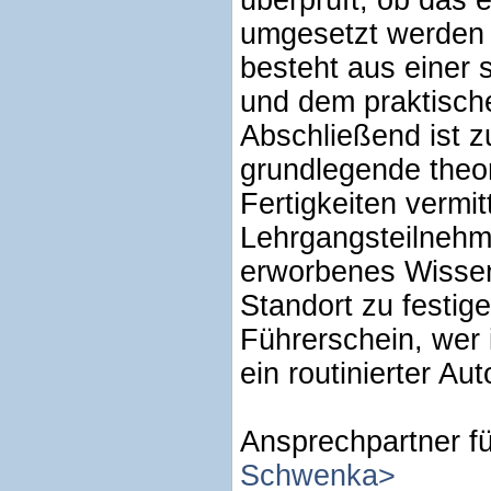
überprüft, ob das e
umgesetzt werden 
besteht aus einer s
und dem praktisch
Abschließend ist z
grundlegende theor
Fertigkeiten vermi
Lehrgangsteilnehm
erworbenes Wissen
Standort zu festige
Führerschein, wer 
ein routinierter Aut
Ansprechpartner f
Schwenka>