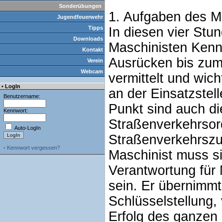
Sonderübungen
1. Aufgaben des Ma
Jugendfeuerwehr
Tipps
In diesen vier St
Downloads
Maschinisten Kenn
Kontakt
Ausrücken bis zum
Verein
Webcam
vermittelt und wic
• LogIn
an der Einsatzstel
Benutzername:
Punkt sind auch di
Kennwort:
Straßenverkehrsor
Auto-LogIn
Straßenverkehrszu
-
Kennwort vergessen?
Maschinist muss sic
Verantwortung für
sein. Er übernimmt
Schlüsselstellung,
Erfolg des ganzen 