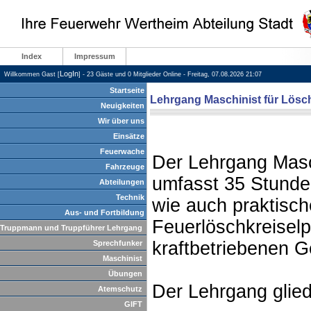
Index
Impressum
LogIn
Willkommen Gast [
] - 23 Gäste und 0 Mitglieder Online - Freitag, 07.08.2026 21:07
Startseite
Lehrgang Maschinist für Lösc
Neuigkeiten
Wir über uns
Einsätze
Feuerwache
Der Lehrgang Masc
Fahrzeuge
umfasst 35 Stunde
Abteilungen
Technik
wie auch praktisc
Aus- und Fortbildung
Feuerlöschkreisel
Truppmann und Truppführer Lehrgang
kraftbetriebenen G
Sprechfunker
Maschinist
Übungen
Der Lehrgang gliede
Atemschutz
GIFT