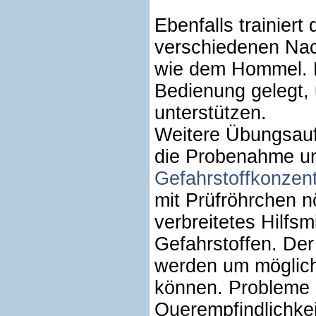
Ebenfalls trainiert
verschiedenen Nac
wie dem Hommel. Hi
Bedienung gelegt, 
unterstützen.
Weitere Übungsaufg
die Probenahme 
Gefahrstoffkonzent
mit Prüfröhrchen nö
verbreitetes Hilfs
Gefahrstoffen. De
werden um möglich
können. Probleme s
Querempfindlichkei