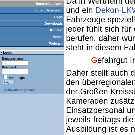
Da in Wertheim de
Sonderübungen
und ein
Dekon-LK
Jugendfeuerwehr
Tipps
Fahrzeuge speziel
Downloads
jeder fühlt sich f
Kontakt
berufen, daher wu
Verein
Webcam
steht in diesem Fal
• LogIn
G
efahrgut
I
Benutzername:
Kennwort:
Daher stellt auch 
Auto-LogIn
den überregionale
der Großen Kreiss
-
Kennwort vergessen?
Kameraden zusätzl
Einsatzpersonal un
jeweils freitags di
Ausbildung ist es 