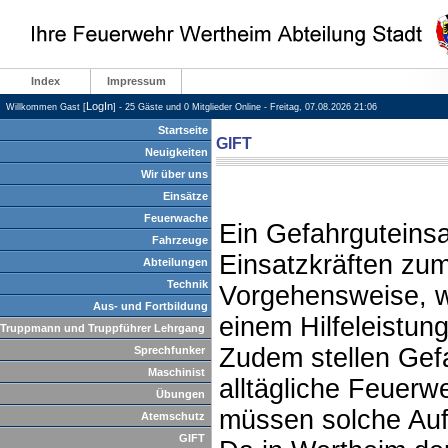
Index
Impressum
LogIn
Willkommen Gast [
] - 25 Gäste und 0 Mitglieder Online - Freitag, 07.08.2026 21:06
Startseite
GIFT
Neuigkeiten
Wir über uns
Einsätze
Feuerwache
Ein Gefahrguteinsa
Fahrzeuge
Einsatzkräften zum
Abteilungen
Technik
Vorgehensweise, w
Aus- und Fortbildung
einem Hilfeleistun
Truppmann und Truppführer Lehrgang
Zudem stellen Gefa
Sprechfunker
Maschinist
alltägliche Feuer
Übungen
müssen solche Aufg
Atemschutz
GIFT