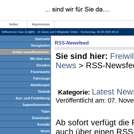
Index
Impressum
LogIn
Willkommen Gast [
] - 24 Gäste und 0 Mitglieder Online - Donnerstag, 06.08.2026 09:14
Startseite
RSS-Newsfeed
Neuigkeiten
Artikel veroeffentlichen
Sie sind hier:
Freiwi
Wir über uns
News
> RSS-Newsfe
Einsätze
Feuerwache
Fahrzeuge
Abteilungen
Latest New
Kategorie:
Technik
Aus- und Fortbildung
Veröffentlicht am: 07. Nov
Jugendfeuerwehr
Tipps
Downloads
Ab sofort verfügt die
Kontakt
auch über einen RSS
Verein