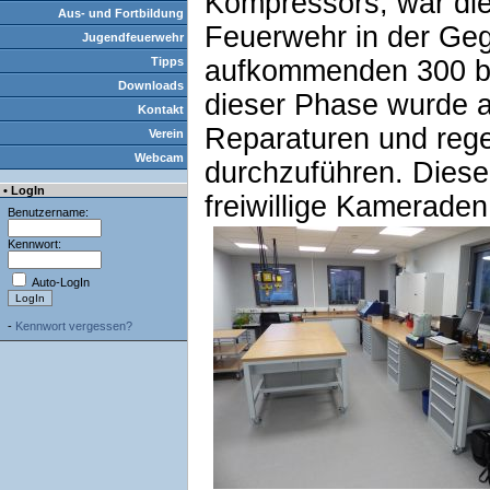
Kompressors, war die
Aus- und Fortbildung
Feuerwehr in der Ge
Jugendfeuerwehr
Tipps
aufkommenden 300 bar
Downloads
dieser Phase wurde a
Kontakt
Reparaturen und reg
Verein
Webcam
durchzuführen. Diese
• LogIn
freiwillige Kameraden
Benutzername:
Kennwort:
Auto-LogIn
-
Kennwort vergessen?