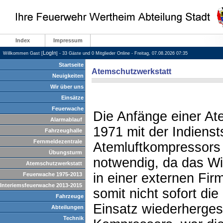
Index
Impressum
LogIn
Willkommen Gast [
] - 33 Gäste und 0 Mitglieder Online - Freitag, 07.08.2026 07:35
Startseite
Atemschutzwerkstatt
Neuigkeiten
Wir über uns
Einsätze
Feuerwache
Die Anfänge einer At
Alarmablauf
1971 mit der Indienst
Fahrzeughalle
Fernmeldezentrale
Atemluftkompressors
Übungsturm
notwendig, da das Wi
Atemschutzwerkstatt
in einer externen Fir
Feuerwache 1975-2013
Interiemsfeuerwache 2013-2015
somit nicht sofort di
Fahrzeuge
Einsatz wiederherges
Abteilungen
Technik