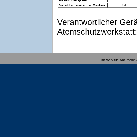
Atemschutzgeräte
Anzahl zu wartender Masken
54
Verantwortlicher Gerä
Atemschutzwerkstatt
This web site was made 