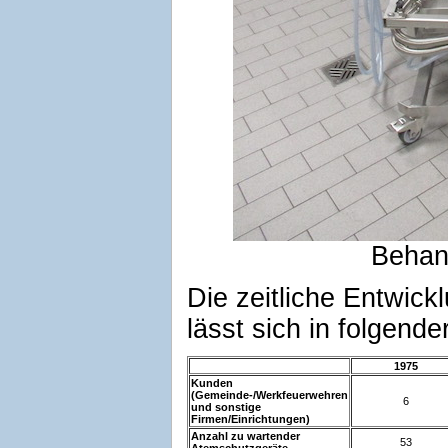
Behan
Die zeitliche Entwick
lässt sich in folgende
1975
Kunden
(Gemeinde-/Werkfeuerwehren
6
und sonstige
Firmen/Einrichtungen)
Anzahl zu wartender
53