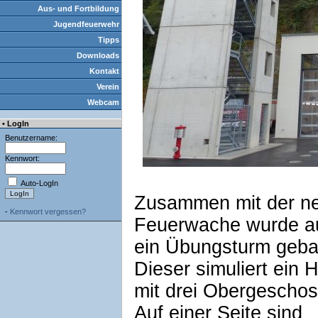
Aus- und Fortbildung
Jugendfeuerwehr
Tipps
Downloads
Kontakt
Verein
Webcam
• LogIn
Benutzername:
Kennwort:
Auto-LogIn
Zusammen mit der n
-
Kennwort vergessen?
Feuerwache wurde a
ein Übungsturm geba
Dieser simuliert ein 
mit drei Obergeschos
Auf einer Seite sind