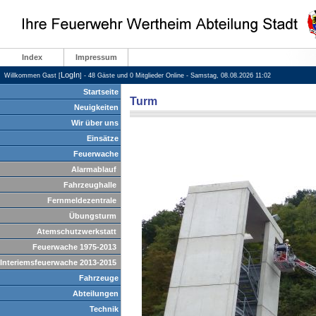
Index
Impressum
LogIn
Willkommen Gast [
] - 48 Gäste und 0 Mitglieder Online - Samstag, 08.08.2026 11:02
Startseite
Turm
Neuigkeiten
Wir über uns
Einsätze
Feuerwache
Alarmablauf
Fahrzeughalle
Fernmeldezentrale
Übungsturm
Atemschutzwerkstatt
Feuerwache 1975-2013
Interiemsfeuerwache 2013-2015
Fahrzeuge
Abteilungen
Technik