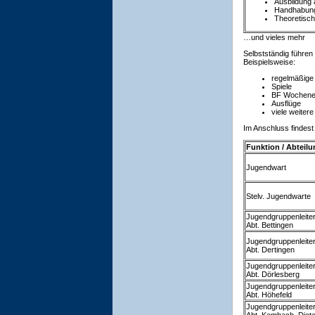
Ausbildung
Handhabung
Theoretisch
…und vieles mehr
Selbstständig führen
Beispielsweise:
regelmäßige
Spiele
BF Wochenen
Ausflüge
viele weitere
Im Anschluss findest
Funktion / Abteilu
Jugendwart
Stelv. Jugendwarte
Jugendgruppenleite
Abt. Bettingen
Jugendgruppenleite
Abt. Dertingen
Jugendgruppenleite
Abt. Dörlesberg
Jugendgruppenleite
Abt. Höhefeld
Jugendgruppenleite