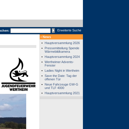
Erweiterte Suche
uchen:
• News
•
Hauptversammlung 2026
•
Pressemitteilung Spende
Wärmebildkamera
•
Hauptversammlung 2024
•
Wertheimer Advents-
Fenster
•
Ladies Night in Wertheim
•
Save the Date: Tag der
offenen Tür
•
Neue Fahrzeuge GW-G
und TLF 4000
•
Hauptversammlung 2021