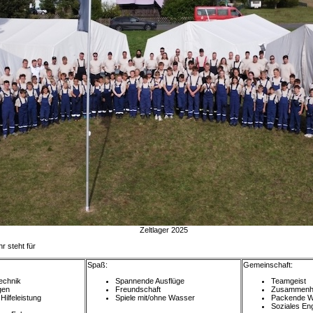
Zeltlager 2025
 steht für
Spaß:
Gemeinschaft:
echnik
Spannende Ausflüge
Teamgeist
gen
Freundschaft
Zusammenha
ilfeleistung
Spiele mit/ohne Wasser
Packende W
Soziales E