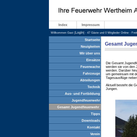
Index
Impressum
LogIn
Willkommen Gast [
] - 47 Gäste und 0 Mitglieder Online - Fre
Startseite
Gesamt Juge
Neuigkeiten
Wir über uns
Einsätze
Die Gesamt Jugendfeu
Feuerwache
werden sie von den 
werden. Darüber hinau
Fahrzeuge
um gemeinsam mit de
Tagesausflüge neben
Abteilungen
Aktuell besteht die
Technik
Jungen.
Aus- und Fortbildung
Jugendfeuerwehr
Gesamt Jugendfeuerwehr
Tipps
Downloads
Kontakt
Verein