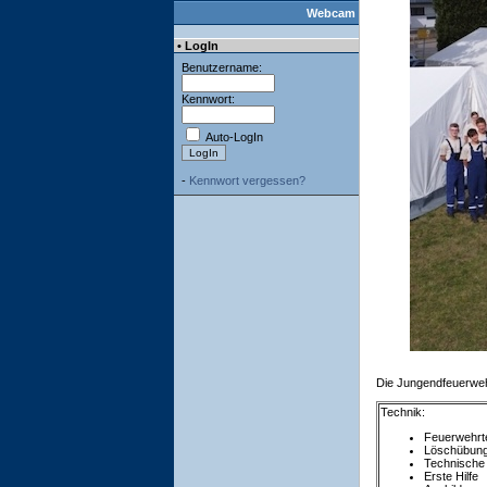
Webcam
• LogIn
Benutzername:
Kennwort:
Auto-LogIn
-
Kennwort vergessen?
Die Jungendfeuerwehr
Technik:
Feuerwehrt
Löschübun
Technische H
Erste Hilfe