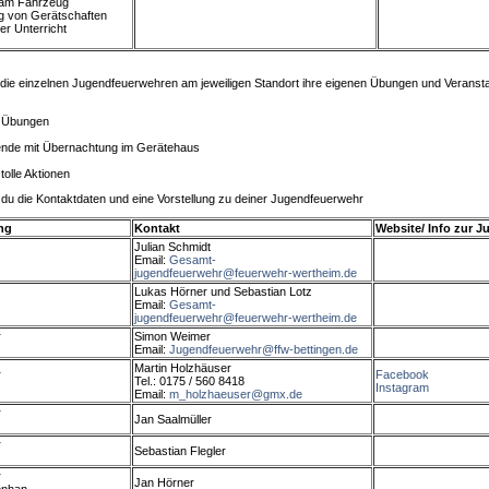
 am Fahrzeug
 von Gerätschaften
er Unterricht
 die einzelnen Jugendfeuerwehren am jeweiligen Standort ihre eigenen Übungen und Veransta
 Übungen
de mit Übernachtung im Gerätehaus
 tolle Aktionen
 du die Kontaktdaten und eine Vorstellung zu deiner Jugendfeuerwehr
ng
Kontakt
Website/ Info zur 
Julian Schmidt
Email:
Gesamt-
jugendfeuerwehr@feuerwehr-wertheim.de
Lukas Hörner und Sebastian Lotz
Email:
Gesamt-
jugendfeuerwehr@feuerwehr-wertheim.de
r
Simon Weimer
Email:
Jugendfeuerwehr@ffw-bettingen.de
Martin Holzhäuser
r
Facebook
Tel.: 0175 / 560 8418
Instagram
Email:
m_holzhaeuser@gmx.de
r
Jan Saalmüller
r
Sebastian Flegler
r
Jan Hörner