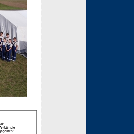
lt
ettkämpfe
ngagement