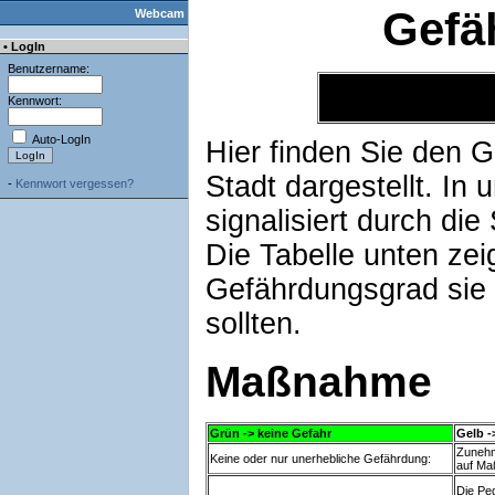
Gefä
Webcam
• LogIn
Benutzername:
Kennwort:
Auto-LogIn
Hier finden Sie den 
Stadt dargestellt. In
-
Kennwort vergessen?
signalisiert durch die
Die Tabelle unten zei
Gefährdungsgrad sie
sollten.
Maßnahme
Grün -> keine Gefahr
Gelb 
Zunehm
Keine oder nur unerhebliche Gefährdung:
auf Ma
Die Pe