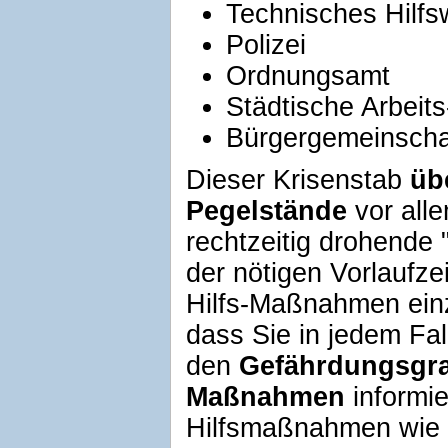
Technisches Hilfs
Polizei
Ordnungsamt
Städtische Arbeit
Bürgergemeinscha
Dieser Krisenstab
üb
Pegelstände
vor all
rechtzeitig drohende 
der nötigen Vorlaufze
Hilfs-Maßnahmen einzu
dass Sie in jedem Fal
den
Gefährdungsgra
Maßnahmen
informi
Hilfsmaßnahmen wie 