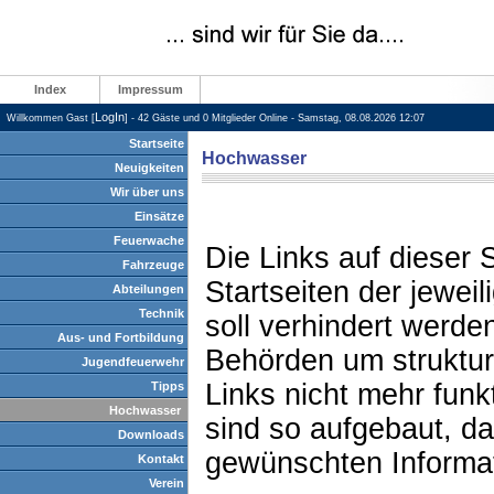
Index
Impressum
LogIn
Willkommen Gast [
] - 42 Gäste und 0 Mitglieder Online - Samstag, 08.08.2026 12:07
Startseite
Hochwasser
Neuigkeiten
Wir über uns
Einsätze
Feuerwache
Die Links auf dieser 
Fahrzeuge
Startseiten der jewei
Abteilungen
Technik
soll verhindert werd
Aus- und Fortbildung
Behörden um struktur
Jugendfeuerwehr
Links nicht mehr funkt
Tipps
Hochwasser
sind so aufgebaut, d
Downloads
gewünschten Informat
Kontakt
Verein