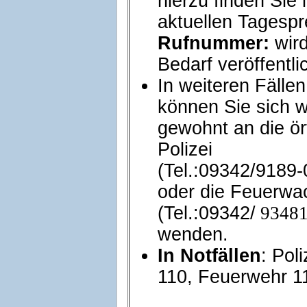
hierzu finden Sie 
aktuellen Tagespr
Rufnummer:
wird
Bedarf veröffentli
In weiteren Fällen
können Sie sich w
gewohnt an die ör
Polizei
(Tel.:09342/9189-
oder die Feuerwa
(Tel.:09342/
9348
wenden.
In Notfällen
: Poli
110, Feuerwehr 1