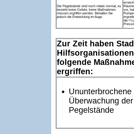
erreich
Die Pegelstände sind noch relativ normal, es
Räumen 
besteht keine Gefahr, keine Maßnahmen
vor, ha
müssen ergriffen werden. Behalten Sie
Pumpen,
jedoch die Entwicklung im Auge.
ergrei
die
Peg
Presse 
Zur Zeit haben Stad
Hilfsorganisationen
folgende Maßnahm
ergriffen:
Ununterbrochene
Überwachung der
Pegelstände