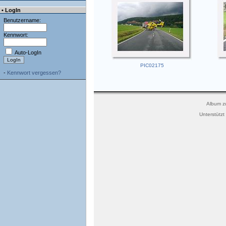
• LogIn
Benutzername:
Kennwort:
Auto-LogIn
-
Kennwort vergessen?