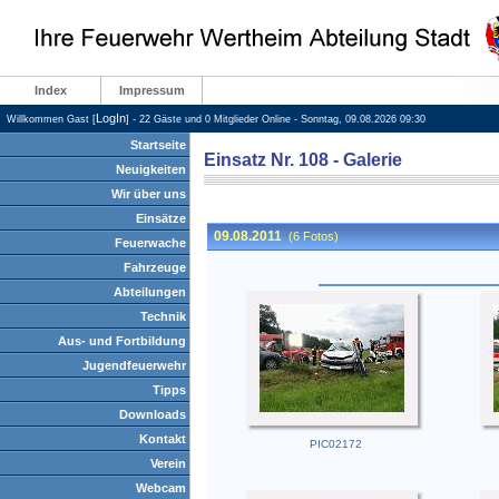
Index
Impressum
LogIn
Willkommen Gast [
] - 22 Gäste und 0 Mitglieder Online - Sonntag, 09.08.2026 09:30
Startseite
Einsatz Nr. 108 - Galerie
Neuigkeiten
Wir über uns
Einsätze
Feuerwache
Fahrzeuge
Abteilungen
Technik
Aus- und Fortbildung
Jugendfeuerwehr
Tipps
Downloads
Kontakt
Verein
Webcam