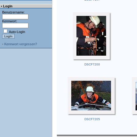
• LogIn
Benutzername:
Kennwort:
Auto-LogIn
-
Kennwort vergessen?