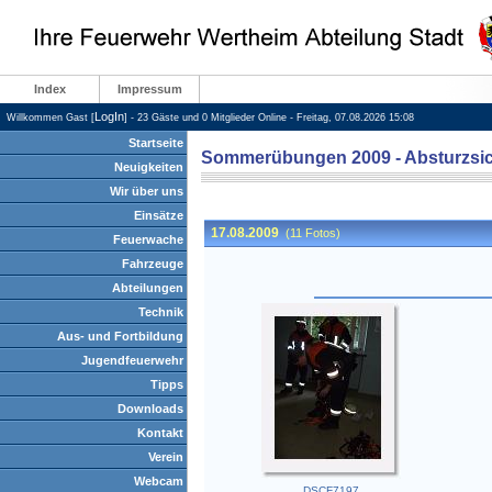
Index
Impressum
LogIn
Willkommen Gast [
] - 23 Gäste und 0 Mitglieder Online - Freitag, 07.08.2026 15:08
Startseite
Sommerübungen 2009 - Absturzsic
Neuigkeiten
Wir über uns
Einsätze
Feuerwache
Fahrzeuge
Abteilungen
Technik
Aus- und Fortbildung
Jugendfeuerwehr
Tipps
Downloads
Kontakt
Verein
Webcam